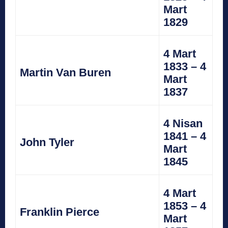
Mart
1829
4 Mart
1833 – 4
Martin Van Buren
Mart
1837
4 Nisan
1841 – 4
John Tyler
Mart
1845
4 Mart
1853 – 4
Franklin Pierce
Mart