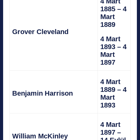
4 Mart
1885 – 4
Mart
1889
Grover Cleveland
4 Mart
1893 – 4
Mart
1897
4 Mart
1889 – 4
Benjamin Harrison
Mart
1893
4 Mart
1897 –
William McKinley