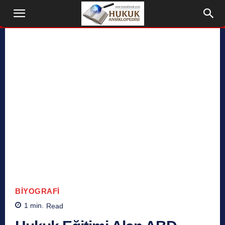
BIYOGRAFI
1
min.
Read