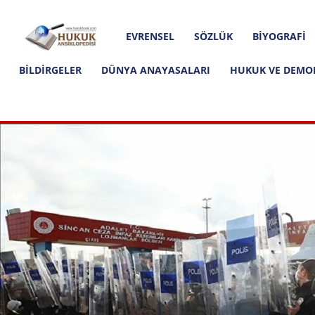
Hakkımızda
İletişim
Editoryal İlkeler
Hukuk
EVRENSEL
SÖZLÜK
BIYOGRAFI
Ansiklopedisi
BILDIRGELER
DÜNYA ANAYASALARI
HUKUK VE DEMO