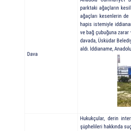
parktaki ağaçların kesi
ağaçları kesenlerin de
hapis istemiyle iddiana
ve bağ çubuğuna zarar 
davada, Üsküdar Belediy
aldı. İddianame, Anadol
Dava
Hukukçular, derin int
şüphelileri hakkında su