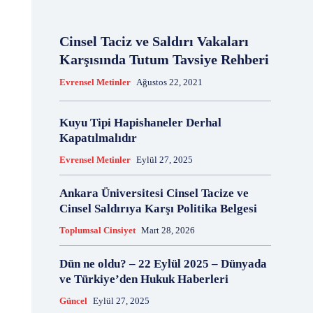
12 Kızgın Adam
12 Levha Yasası
12 Mart
12 Mart 1971
12 Mart Muhtırası
12 Mayıs
Cinsel Taciz ve Saldırı Vakaları
12 Ocak
12 Öfkeli Adam
12 Şubat
Karşısında Tutum Tavsiye Rehberi
12 Temmuz
1277 Kınaması
13 Ağustos
Evrensel Metinler
Ağustos 22, 2021
13 Aralık
13 Ekim
13 Haziran
13 Kasım
13 Mayıs
13 Ocak
13 Şubat
Kuyu Tipi Hapishaneler Derhal
135 Sayılı Genelge
1373 sayılı karar
Kapatılmalıdır
14 Ağustos
14 Aralık
14 Ekim
14 Kasım
Evrensel Metinler
Eylül 27, 2025
14 Mayıs
14 Ocak
14 Temmuz
147'ler Listesi
147'ler Olayı
15 Ağustos
Ankara Üniversitesi Cinsel Tacize ve
15 Aralık
15 Ekim
15 Kasım
15 Mayıs
Cinsel Saldırıya Karşı Politika Belgesi
15 Nisan
15 Temmuz
Toplumsal Cinsiyet
Mart 28, 2026
15 Temmuz Darbe Girişimi
150'likler
16 Ağustos
16 Ekim
16 Haziran
16 Kasım
Dün ne oldu? – 22 Eylül 2025 – Dünyada
16 Mart
16 Nisan
16 Ocak
17 Ağustos
ve Türkiye’den Hukuk Haberleri
17 Aralık
17 Haziran
17 Kasım
17 Nisan
Güncel
Eylül 27, 2025
17 Şubat
1739 Sayılı Kanun
18 Ağustos