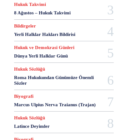
28 Haziran
28 Mart
28 Nisan
28 Ocak
Hukuk Takvimi
28 Şubat
28 Şubat Darbesi
28 Şubat Kararları
8 Ağustos – Hukuk Takvimi
28 Temmuz
2863 Sayılı Kanun
29 Ağustos
Bildirgeler
29 Ekim
29 Kasım
29 Mart
29 Ocak
Yerli Halklar Hakları Bildirisi
29 Temmuz
298 Sayılı Kanun
3 Ağustos
3 Ekim
3 Nisan
3 Ocak
30 Ağustos
Hukuk ve Demokrasi Günleri
30 Aralık
30 Ekim
30 Kasım
30 Mart
Dünya Yerli Halklar Günü
30 Ocak
30 Temmuz
31 Aralık
31 Ekim
31 Ocak
31 Temmuz
33 Kurşun Olayı
Hukuk Sözlüğü
4 Ağustos
4 Mayıs
4 Şubat
4 Temmuz
Roma Hukukundan Günümüze Önemli
Sözler
49'lar Davası
5 Ağustos
5 Aralık
5 Ekim
5 Kasım
5 Nisan
5 Nisan Avukatlar Günü
Biyografi
5816 sayılı Kanun
6 Ağustos
6 Aralık
Marcus Ulpius Nerva Traianus (Trajan)
6 Haziran
6 Kasım
6 Mart
6 Mayıs
6 Nisan
6 Ocak
6 Şubat
6 Temmuz
Hukuk Sözlüğü
6-7 Eylül Olayları
6284
7 Ağustos
7 Aralık
Latince Deyimler
7 Eylül
7 Kasım
7 Mart
7 Mayıs
7 Ocak
Biyografi