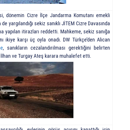
esi, dönemin Cizre İlçe Jandarma Komutanı emekli
de yargılandığı sekiz sanıklı JİTEM Cizre Davasında
na yapılan itirazları reddetti. Mahkeme, sekiz sanığa
ını ikiye karşı üç oyla onadı. DW Türkçe’den Alican
re
, sanıkların cezalandırılması gerektiğini belirten
 İlhan ve Turgay Ateş karara muhalefet etti.
savcılığı, evlerinin görüş açısını kapattığı için