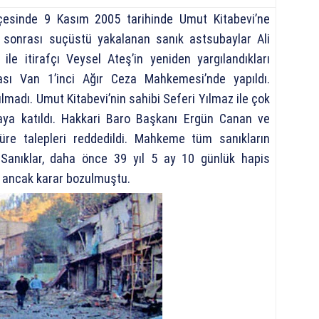
lçesinde 9 Kasım 2005 tarihinde Umut Kitabevi’ne
ı sonrası suçüstü yakalanan sanık astsubaylar Ali
ile itirafçı Veysel Ateş’in yeniden yargılandıkları
sı Van 1’inci Ağır Ceza Mahkemesi’nde yapıldı.
lmadı. Umut Kitabevi’nin sahibi Seferi Yılmaz ile çok
ya katıldı. Hakkari Baro Başkanı Ergün Canan ve
üre talepleri reddedildi. Mahkeme tüm sanıkların
 Sanıklar, daha önce 39 yıl 5 ay 10 günlük hapis
r ancak karar bozulmuştu.