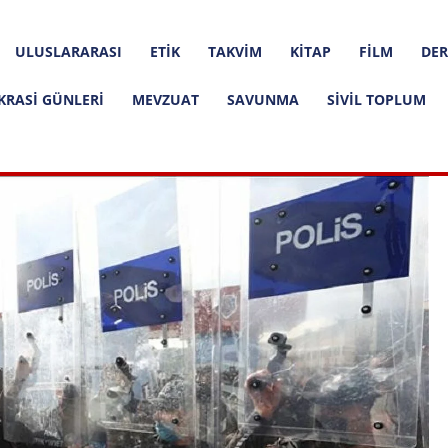
ULUSLARARASI
ETIK
TAKVIM
KITAP
FILM
DER
KRASI GÜNLERI
MEVZUAT
SAVUNMA
SIVIL TOPLUM