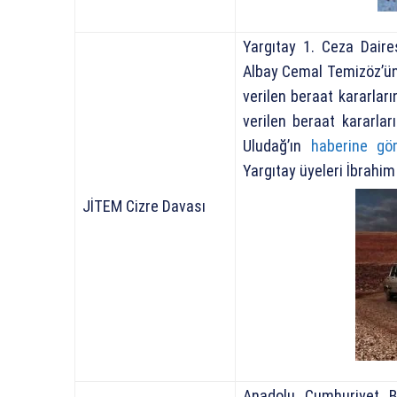
Yargıtay 1. Ceza Dair
Albay Cemal Temizöz’ün 
verilen beraat kararları
verilen beraat kararlar
Uludağ’ın
haberine gö
Yargıtay üyeleri İbrahim
JİTEM Cizre Davası
Anadolu Cumhuriyet Baş