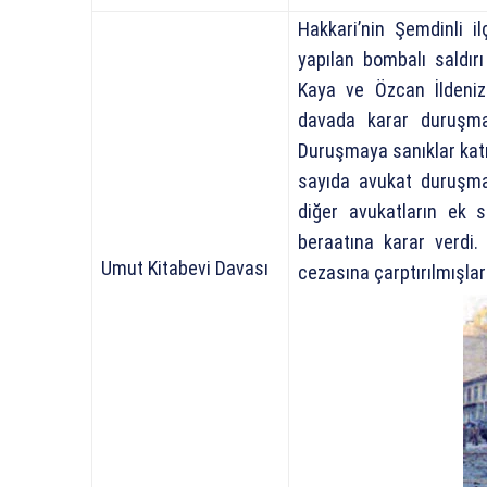
Hakkari’nin Şemdinli i
yapılan bombalı saldır
Kaya ve Özcan İldeniz 
davada karar duruşma
Duruşmaya sanıklar katı
sayıda avukat duruşma
diğer avukatların ek s
beraatına karar verdi.
Umut Kitabevi Davası
cezasına çarptırılmışla