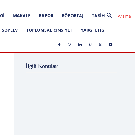
GI
MAKALE
RAPOR
RÖPORTAJ
TARIH
SÖYLEV
TOPLUMSAL CINSIYET
YARGI ETIĞI
1 Ağustos
1 Aralık
1 Eylül
1 Kasım
İlgili Konular
1 Liralık Dava
1 Mayıs
1 Ocak
1 Şubat
10 Ağustos
10 Aralık
10 Emir
10 Haziran
10 Kasım
10 Nisan
10 Ocak
10 Şubat
11 Ağustos
11 Eylül
11 Eylül saldırıları
11 Haziran
11 Mayıs
11 Ocak
11 Şubat
11 Temmuz
12 Ağustos
12 Angry Men
12 Aralık
12 Ekim
12 Eylül
12 Eylül Anayasası
12 Eylül Darbe Bildirisi
12 Eylül Darbesi
12 Eylül Davası
12 Haziran