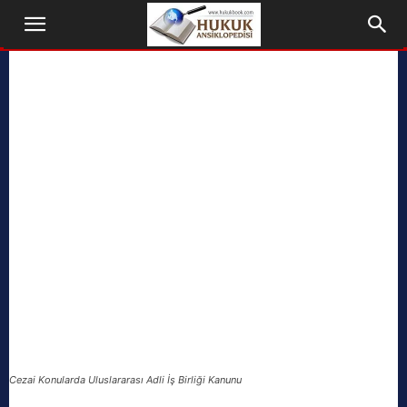
Cezai Konularda Uluslararası Adli İş Birliği Kanunu