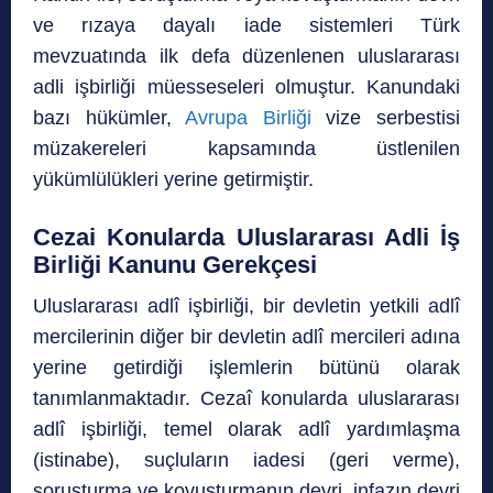
ve rızaya dayalı iade sistemleri Türk
mevzuatında ilk defa düzenlenen uluslararası
adli işbirliği müesseseleri olmuştur. Kanundaki
bazı hükümler,
Avrupa Birliği
vize serbestisi
müzakereleri kapsamında üstlenilen
yükümlülükleri yerine getirmiştir.
Cezai Konularda Uluslararası Adli İş
Birliği Kanunu Gerekçesi
Uluslararası adlî işbirliği, bir devletin yetkili adlî
mercilerinin diğer bir devletin adlî mercileri adına
yerine getirdiği işlemlerin bütünü olarak
tanımlanmaktadır. Cezaî konularda uluslararası
adlî işbirliği, temel olarak adlî yardımlaşma
(istinabe), suçluların iadesi (geri verme),
soruşturma ve kovuşturmanın devri, infazın devri