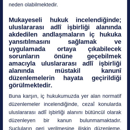
neden olabilmektedir.
Mukayeseli hukuk incelendiğinde;
uluslararası adlî işbirliği alanında
akdedilen andlaşmaların iç hukuka
yansıtılmasını sağlamak ve
uygulamada ortaya çıkabilecek
sorunların önüne geçebilmek
amacıyla uluslararası adlî işbirliği
alanında müstakil kanunî
düzenlemelerin hayata geçirildiği
görülmektedir.
Buna karşın, iç hukukumuzda yer alan normatif
düzenlemeler incelendiğinde, cezaî konularda
uluslararası adlî işbirliği alanını bütüncül olarak
düzenleyen bir kanun bulunmamaktadır.
Suçluların geri verilmesine ilişkin düzenleme,