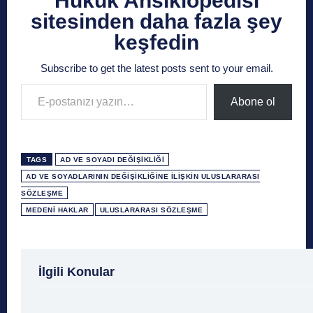
Hukuk Ansiklopedisi
sitesinden daha fazla şey
keşfedin
Subscribe to get the latest posts sent to your email.
E-postanızı yazın…
Abone ol
TAGS
AD VE SOYADI DEĞIŞIKLIĞI
AD VE SOYADLARININ DEĞIŞIKLIĞINE İLIŞKIN ULUSLARARASI
SÖZLEŞME
MEDENI HAKLAR
ULUSLARARASI SÖZLEŞME
1 Ağustos
1 Aralık
1 Eylül
1 Kasım
1 Liralı
İlgili Konular
1 Mayıs
1 Ocak
1 Şubat
10 Ağustos
10 
10 Emir
10 Haziran
10 Kasım
10 Nisan
10