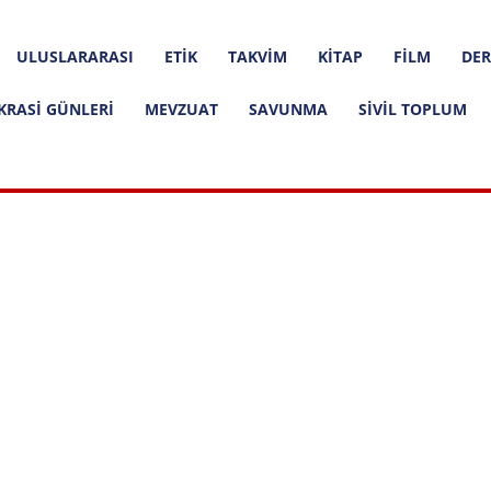
ULUSLARARASI
ETIK
TAKVIM
KITAP
FILM
DER
KRASI GÜNLERI
MEVZUAT
SAVUNMA
SIVIL TOPLUM