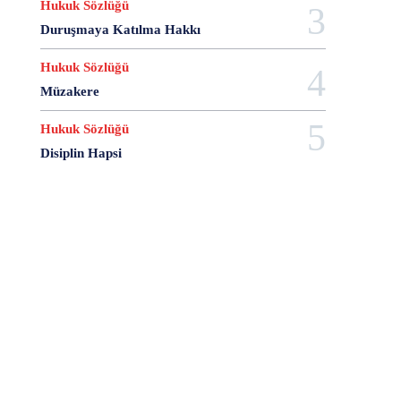
Hukuk Sözlüğü
28 Haziran
28 Mart
28 Nisan
28 Ocak
Duruşmaya Katılma Hakkı
28 Şubat
28 Şubat Darbesi
28 Şubat Kararları
28 Temmuz
2863 Sayılı Kanun
29 Ağustos
Hukuk Sözlüğü
29 Ekim
29 Kasım
29 Mart
29 Ocak
Müzakere
29 Temmuz
298 Sayılı Kanun
3 Ağustos
3 Ekim
3 Nisan
3 Ocak
30 Ağustos
Hukuk Sözlüğü
30 Aralık
30 Ekim
30 Kasım
30 Mart
Disiplin Hapsi
30 Ocak
30 Temmuz
31 Aralık
31 Ekim
31 Ocak
31 Temmuz
33 Kurşun Olayı
4 Ağustos
4 Mayıs
4 Şubat
4 Temmuz
49'lar Davası
5 Ağustos
5 Aralık
5 Ekim
5 Kasım
5 Nisan
5 Nisan Avukatlar Günü
5816 sayılı Kanun
6 Ağustos
6 Aralık
6 Haziran
6 Kasım
6 Mart
6 Mayıs
6 Nisan
6 Ocak
6 Şubat
6 Temmuz
6-7 Eylül Olayları
6284
7 Ağustos
7 Aralık
7 Eylül
7 Kasım
7 Mart
7 Mayıs
7 Ocak