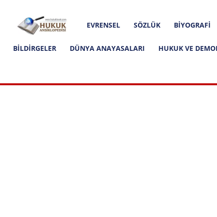
Hakkımızda
İletişim
Editoryal İlkeler
Hukuk
EVRENSEL
SÖZLÜK
BIYOGRAFI
Ansiklopedisi
BILDIRGELER
DÜNYA ANAYASALARI
HUKUK VE DEMO