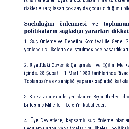
istismar edilen, uyuşturucu kullanımına sürüklene
risklerle karşılaşan çok sayıda çocuk olduğunu bil
Suçluluğun önlenmesi ve toplumun
politikaların sağladığı yararları dikka
1. Suç Önleme ve Denetim Komitesi ile Genel Se
yönlendirici ilkelerin geliştirilmesinde başardıkla
2. Riyad’daki Güvenlik Çalışmaları ve Eğitim Merkezi
içinde, 28 Şubat – 1 Mart 1989 tarihlerinde Riya
Toplantısı’na ev sahipliği yaparak sağladığı katkıla
3. Bu kararın ekinde yer alan ve Riyad İlkeleri o
Birleşmiş Milletler İlkeleri’ni kabul eder;
4. Üye Devletler’e, kapsamlı suç önleme planları
uygulamalarına yansıtmaları; bu İlkeleri, politika