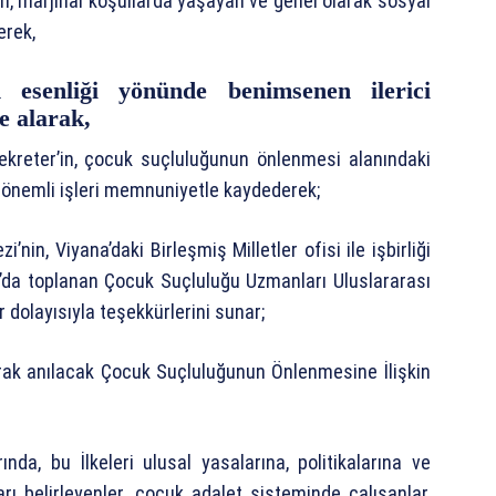
n, marjinal koşullarda yaşayan ve genel olarak sosyal
erek,
 esenliği yönünde benimsenen ilerici
te alarak,
kreter’in, çocuk suçluluğunun önlenmesi alanındaki
rı önemli işleri memnuniyetle kaydederek;
’nin, Viyana’daki Birleşmiş Milletler ofisi ile işbirliği
d’da toplanan Çocuk Suçluluğu Uzmanları Uluslararası
r dolayısıyla teşekkürlerini sunar;
larak anılacak Çocuk Suçluluğunun Önlenmesine İlişkin
nda, bu İlkeleri ulusal yasalarına, politikalarına ve
ları belirleyenler, çocuk adalet sisteminde çalışanlar,