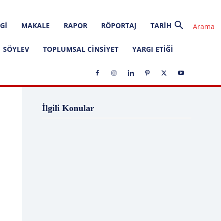
GI
MAKALE
RAPOR
RÖPORTAJ
TARIH
SÖYLEV
TOPLUMSAL CINSIYET
YARGI ETIĞI
1 Ağustos
1 Aralık
1 Eylül
1 Kasım
İlgili Konular
1 Liralık Dava
1 Mayıs
1 Ocak
1 Şubat
10 Ağustos
10 Aralık
10 Emir
10 Haziran
10 Kasım
10 Nisan
10 Ocak
10 Şubat
11 Ağustos
11 Eylül
11 Eylül saldırıları
11 Haziran
11 Mayıs
11 Ocak
11 Şubat
11 Temmuz
12 Ağustos
12 Angry Men
12 Aralık
12 Ekim
12 Eylül
12 Eylül Anayasası
12 Eylül Darbe Bildirisi
12 Eylül Darbesi
12 Eylül Davası
12 Haziran