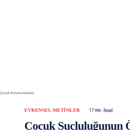
Çocuk Koruma Kanunu
EVRENSEL METINLER
17
min.
Read
Çocuk Suçluluğunun Ö