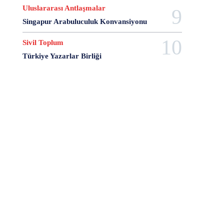
7 Şubat
7 Temmuz
743 Nolu Medeni Kanun
Uluslararası Antlaşmalar
8 Ağustos
8 Kasım
8 Mart
8 Nisan
Singapur Arabuluculuk Konvansiyonu
8 Ocak
8 şubat
9 Ağustos
9 Ekim
9 Eylül
9 Haziran
9 Mayıs
9 Ocak
Sivil Toplum
9 Şubat
9 Temmuz
A Separation
Türkiye Yazarlar Birliği
A Short Film About Killing
A Turkish Journal of Philosophy
Aalborg Şartı
Aarhus Sözleşmesi
AB Anayasası
AB Komisyonu
AB Konseyi
AB Uyum Paketi
AB Yapay Zeka Yasası
abd
abd anayasası
ABD Başkanları
ABD Ticaret Antlaşması
Abdulhamit Gül
Abdullah Demirbaş
Abdullah Öcalan
Abdullah Palaz
Abdüssamet Ağaoğlu
Abhazya Anayasası
Abhazya Cumhuriyeti
Abhisit Vejjajiva
Abimael Guzmán
Abraham Lincoln
Abusus non tollit usum
Abuzer Kendigelen
Accept And Respect Declaratıon
Acente