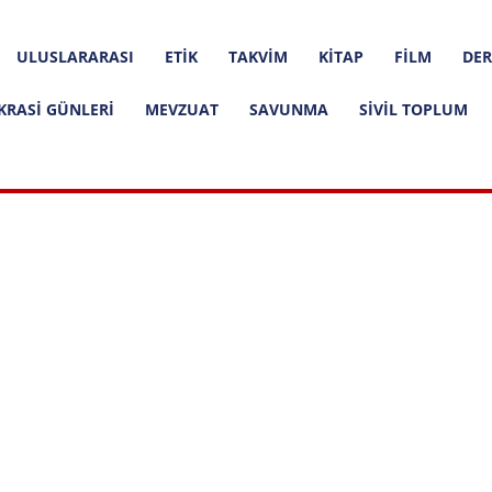
ULUSLARARASI
ETIK
TAKVIM
KITAP
FILM
DER
KRASI GÜNLERI
MEVZUAT
SAVUNMA
SIVIL TOPLUM