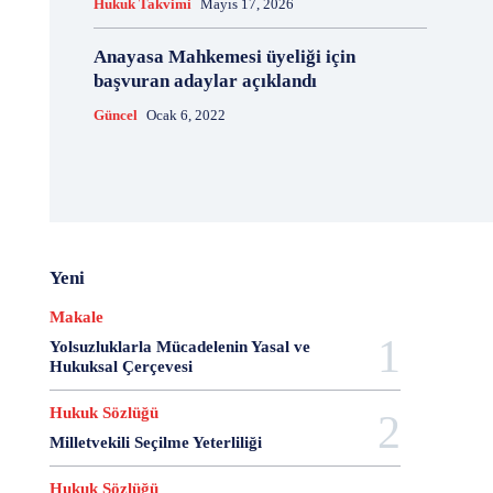
Hukuk Takvimi
Mayıs 17, 2026
20 Aralık Dayanışma Günü
20 Haziran
20 Kasım
20 Nisan
20 Ocak
20 Şubat
20 Temmuz
Anayasa Mahkemesi üyeliği için
2007 Anayasa Taslağı
2021 Eylem Planı
başvuran adaylar açıklandı
21 Ağustos
21 Aralık
21 Eylül
21 Haziran
Güncel
Ocak 6, 2022
21 Kasım
21 Mart
21 Nisan
21 Ocak
21. Yüzyılda Avukat
22 Ağustos
22 Aralık
22 Mart
22 Nisan
22 Ocak
23 Aralık
23 Ekim
23 Haziran
23 Nisan
23 Ocak
23 Şubat
24 Ağustos
24 Aralık
24 Ekim
24 Kasım
24 Mart
24 Ocak
24 Temmuz
Yeni
25 Ağustos
25 Aralık
25 Ekim
25 Eylül
Makale
25 Kasım
25 Mart
25 Nisan
25 Ocak
Yolsuzluklarla Mücadelenin Yasal ve
26 Ağustos
26 Aralık
26 Ekim
26 Eylül
Hukuksal Çerçevesi
26 Haziran
26 Kasım
26 Ocak
27 Aralık
Hukuk Sözlüğü
27 Ekim
27 Kasım
27 Mayıs
Milletvekili Seçilme Yeterliliği
27 Mayıs Darbe Bildirisi
27 Mayıs Darbesi
27 Nisan
27 Nisan Muhtırası
28 Ağustos
Hukuk Sözlüğü