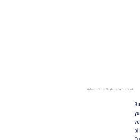
Adana Baro Başkanı Veli Küçük
Bu
ya
ve
bi
T