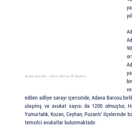
ya
yı
Ad
Ad
90
or
Ad
ya
Avukat Ziya Bey – Adana Barosu İlk Başkanı
bi
ve
edilen adliye sarayı içerisinde, Adana Barosu birl
ulaşmış ve avukat sayısı da 1200 olmuştur, Ha
Yumurtalık, Kozan, Ceyhan, Pozantı’ ilçelerinde ba
temsilci avukatlar bulunmaktadır.