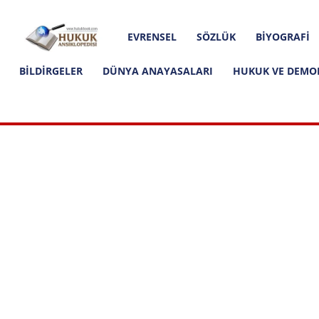
Hakkımızda
İletişim
Editoryal İlkeler
Hukuk
EVRENSEL
SÖZLÜK
BIYOGRAFI
Ansiklopedisi
BILDIRGELER
DÜNYA ANAYASALARI
HUKUK VE DEMO