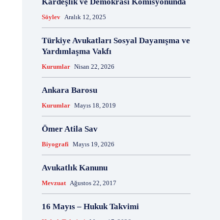
Kardeşlik ve Demokrasi Komisyonunda
18 Aralık
18 Kasım
18 Mart
18 Mayıs
Söylev
Aralık 12, 2025
18 Nisan
18 Ocak
1876 Anayasası
19 Ağustos
19 Aralık
19 Eylül
19 Haziran
Türkiye Avukatları Sosyal Dayanışma ve
19 Kasım
19 Mayıs
Yardımlaşma Vakfı
19 Mayıs Atatürk'ü Anma Gençlik ve Spor Bayramı
Kurumlar
Nisan 22, 2026
19 Nisan
19 Ocak
19 Şubat
19 Temmuz
1921 Af Kanunu
1921 Anayasası
Ankara Barosu
1922 Genel Af Kanunu
1924 Anayasası
Kurumlar
Mayıs 18, 2019
1933 Genel Af Kanunu
1947 Yardım Antlaşması
1958 Orman Affı
1960 Af Kanunu
1960 Darbesi
Ömer Atila Sav
1960 Ek Af Kanunu
1960 Geçici Anayasası
Biyografi
Mayıs 19, 2026
1960 Genel Af Kanunu
1961 Anayasası
1961 Halkoylaması
1966 Genel Af Kanunu
Avukatlık Kanunu
1966 Genel Affı
1982 Anayasası
1984
Mevzuat
Ağustos 22, 2017
1985 Af Kanunu
2 Ağustos
2 Aralık
2 Ekim
2 Eylül
2 Kasım
2 Nisan
2 Ocak
16 Mayıs – Hukuk Takvimi
2 Şubat
20 Ağustos
20 Aralık