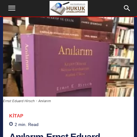
Ernst Eduard Hirsch - Anılarım
KITAP
2
min.
Read
Anılarım-Ernst Eduard