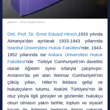
Anılarım – Ernst Eduard Hirsch
Ord. Prof. Dr. Ernst Eduard Hirsch
,1933 yılında
Almanya’dan ayrılarak 1933-1943 yıllarında
İstanbul Üniversitesi Hukuk Fakültesi
‘nde, 1943-
1952 yıllarında ise
Ankara Üniversitesi Hukuk
Fakültesi
‘nde Türkiye Cumhuriyeti’nin davetlisi
olarak öğretim üyesi sıfatıyla çalışmıştır.
Anılarım’da yer alan Weimar Cumhuriyeti’nin
çöküş yılları, Hitler’in iktidara gelişi ve
hukukçuların tutumu, Atatürk Türkiyesi’nin ilk
otuz yılıyla ilgili görüşler ve gözlemler, hukukçu
olsun olmasın yakın tarihle, toplum ve siyaset
hayatı ile ilgilenen herkesin ilgisini çekecek