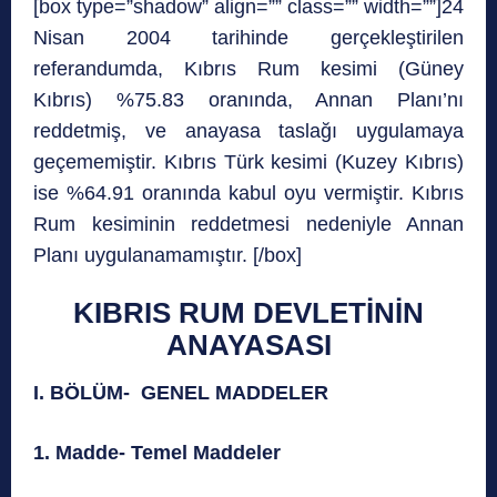
[box type=”shadow” align=”” class=”” width=””]24
Nisan 2004 tarihinde gerçekleştirilen
referandumda, Kıbrıs Rum kesimi (Güney
Kıbrıs) %75.83 oranında, Annan Planı’nı
reddetmiş, ve anayasa taslağı uygulamaya
geçememiştir. Kıbrıs Türk kesimi (Kuzey Kıbrıs)
ise %64.91 oranında kabul oyu vermiştir. Kıbrıs
Rum kesiminin reddetmesi nedeniyle Annan
Planı uygulanamamıştır. [/box]
KIBRIS RUM DEVLETİNİN
ANAYASASI
I. BÖLÜM- GENEL MADDELER
1. Madde- Temel Maddeler