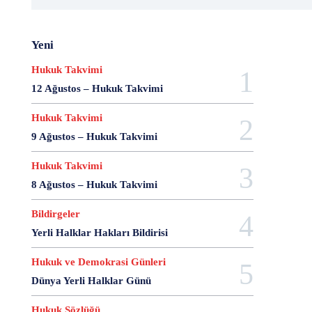
20 Aralık Dayanışma Günü
20 Haziran
20 Kasım
20 Nisan
20 Ocak
20 Şubat
20 Temmuz
Yeni
2007 Anayasa Taslağı
2021 Eylem Planı
21 Ağustos
21 Aralık
21 Eylül
21 Haziran
Hukuk Takvimi
21 Kasım
21 Mart
21 Nisan
21 Ocak
12 Ağustos – Hukuk Takvimi
21. Yüzyılda Avukat
22 Ağustos
22 Aralık
Hukuk Takvimi
22 Mart
22 Nisan
22 Ocak
23 Aralık
23 Ekim
23 Haziran
23 Nisan
23 Ocak
9 Ağustos – Hukuk Takvimi
23 Şubat
24 Ağustos
24 Aralık
24 Ekim
Hukuk Takvimi
24 Kasım
24 Mart
24 Ocak
24 Temmuz
8 Ağustos – Hukuk Takvimi
25 Ağustos
25 Aralık
25 Ekim
25 Eylül
25 Kasım
25 Mart
25 Nisan
25 Ocak
Bildirgeler
26 Ağustos
26 Aralık
26 Ekim
26 Eylül
Yerli Halklar Hakları Bildirisi
26 Haziran
26 Kasım
26 Ocak
27 Aralık
Hukuk ve Demokrasi Günleri
27 Ekim
27 Kasım
27 Mayıs
Dünya Yerli Halklar Günü
27 Mayıs Darbe Bildirisi
27 Mayıs Darbesi
27 Nisan
27 Nisan Muhtırası
28 Ağustos
Hukuk Sözlüğü