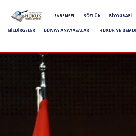
Hakkımızda
İletişim
Editoryal İlkeler
Hukuk
EVRENSEL
SÖZLÜK
BIYOGRAFI
Ansiklopedisi
BILDIRGELER
DÜNYA ANAYASALARI
HUKUK VE DEMO