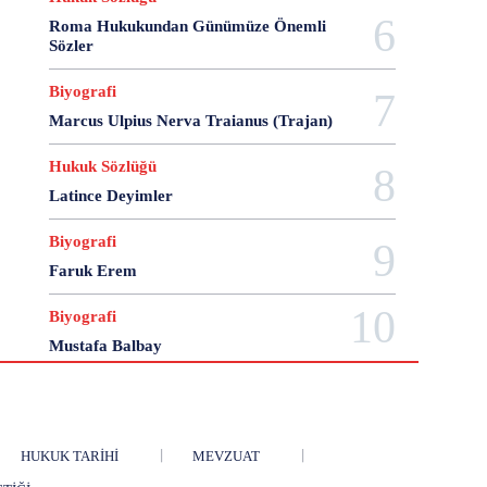
28 Haziran
28 Mart
28 Nisan
28 Ocak
Roma Hukukundan Günümüze Önemli
28 Şubat
28 Şubat Darbesi
28 Şubat Kararları
Sözler
28 Temmuz
2863 Sayılı Kanun
29 Ağustos
Biyografi
29 Ekim
29 Kasım
29 Mart
29 Ocak
Marcus Ulpius Nerva Traianus (Trajan)
29 Temmuz
298 Sayılı Kanun
3 Ağustos
3 Ekim
3 Nisan
3 Ocak
30 Ağustos
Hukuk Sözlüğü
30 Aralık
30 Ekim
30 Kasım
30 Mart
Latince Deyimler
30 Ocak
30 Temmuz
31 Aralık
31 Ekim
31 Ocak
31 Temmuz
33 Kurşun Olayı
Biyografi
4 Ağustos
4 Mayıs
4 Şubat
4 Temmuz
Faruk Erem
49'lar Davası
5 Ağustos
5 Aralık
5 Ekim
Biyografi
5 Kasım
5 Nisan
5 Nisan Avukatlar Günü
Mustafa Balbay
5816 sayılı Kanun
6 Ağustos
6 Aralık
6 Haziran
6 Kasım
6 Mart
6 Mayıs
6 Nisan
6 Ocak
6 Şubat
6 Temmuz
6-7 Eylül Olayları
6284
7 Ağustos
7 Aralık
HUKUK TARIHI
MEVZUAT
7 Eylül
7 Kasım
7 Mart
7 Mayıs
7 Ocak