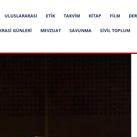
ULUSLARARASI
ETIK
TAKVIM
KITAP
FILM
DER
KRASI GÜNLERI
MEVZUAT
SAVUNMA
SIVIL TOPLUM