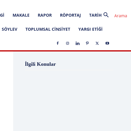
GI
MAKALE
RAPOR
RÖPORTAJ
TARIH
SÖYLEV
TOPLUMSAL CINSIYET
YARGI ETIĞI
1 Ağustos
1 Aralık
1 Eylül
1 Kasım
İlgili Konular
1 Liralık Dava
1 Mayıs
1 Ocak
1 Şubat
10 Ağustos
10 Aralık
10 Emir
10 Haziran
10 Kasım
10 Nisan
10 Ocak
10 Şubat
11 Ağustos
11 Eylül
11 Eylül saldırıları
11 Haziran
11 Mayıs
11 Ocak
11 Şubat
11 Temmuz
12 Ağustos
12 Angry Men
12 Aralık
12 Ekim
12 Eylül
12 Eylül Anayasası
12 Eylül Darbe Bildirisi
12 Eylül Darbesi
12 Eylül Davası
12 Haziran