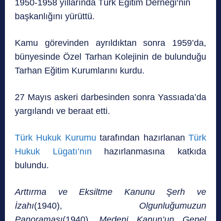
1950-1958 yıllarında Türk Eğitim Derneği‘nin
başkanlığını yürüttü.
Kamu görevinden ayrıl­dıktan sonra 1959’da,
bünyesinde Özel Tarhan Kolejinin de bulunduğu
Tarhan Eğitim Kurumlarını kurdu.
27 Mayıs askeri darbesinden sonra Yassıada’da
yargılandı ve beraat etti.
Türk Hukuk Kurumu
tarafından hazırlanan
Türk
Hukuk Lügatı’nın
hazırlanmasına katkıda
bulundu.
Arttırma ve Eksiltme Kanunu Şerh ve
İzahı
(1940),
Olgunluğumuzun
Panoraması
(1940),
Medeni Kanun’un Genel