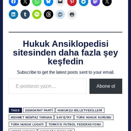
Hukuk Ansiklopedisi
sitesinden daha fazla şey
keşfedin
Subscribe to get the latest posts sent to your email.
E-postanızı yazın…
Abone ol
TAGS
DEMOKRAT PARTI
HUKUKÇU MILLETVEKILLERI
MEHMET MÜMTAZ TARHAN
SAYIŞTAY
TÜRK HUKUK KURUMU
TÜRK HUKUK LÜGATI
TÜRKIYE FUTBOL FEDERASYONU