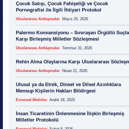
Çocuk Satışı, Çocuk Fahişeliği ve Çocuk
17 Kasım
17 Nisan
17 Şubat
1739 Sayılı 
Pornografisi ile İlgili İhtiyari Protokol
18 Ağustos
18 Aralık
18 Kasım
18 Mart
18 
18 Nisan
18 Ocak
1876 Anayasası
19 Ağ
Uluslararası Antlaşmalar
Mayıs 25, 2026
19 Aralık
19 Eylül
19 Haziran
19 Kasım
19 
Palermo Konvansiyonu – Sınıraşan Örgütlü Suçla
19 Mayıs Atatürk'ü Anma Gençlik ve Spor Bayramı
19 
Karşı Birleşmiş Milletler Sözleşmesi
19 Ocak
19 Şubat
19 Temmuz
1921 Af K
Uluslararası Antlaşmalar
Temmuz 31, 2026
1921 Anayasası
1922 Genel Af Kanunu
1924 Anay
1933 Genel Af Kanunu
1947 Yardım Antla
Rehin Alma Olaylarına Karşı Uluslararası Sözleş
1958 Orman Affı
1960 Af Kanunu
1960 Da
Uluslararası Antlaşmalar
Nisan 21, 2026
1960 Ek Af Kanunu
1960 Geçici Anay
1960 Genel Af Kanunu
1961 Anayasası
1961 Halkoyl
Ulusal ya da Etnik, Dinsel ve Dilsel Azınlıklara
1966 Genel Af Kanunu
1966 Genel Affı
1982 Anay
Mensup Kişilerin Hakları Bildirgesi
1984
1985 Af Kanunu
2 Ağustos
2 Aralık
2
Evrensel Metinler
Aralık 18, 2025
2 Eylül
2 Kasım
2 Nisan
2 Ocak
2 
20 Ağustos
20 Aralık
20 Aralık Dayanışma
İnsan Ticaretinin Önlenmesine İlişkin Birleşmiş
20 Haziran
20 Kasım
20 Nisan
20 Ocak
20 
Milletler Protokolü
20 Temmuz
2007 Anayasa Taslağı
2021 Eylem 
Evrensel Metinler
Şubat 8, 2026