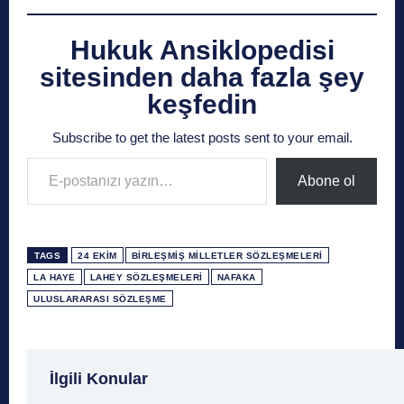
Hukuk Ansiklopedisi
sitesinden daha fazla şey
keşfedin
Subscribe to get the latest posts sent to your email.
E-postanızı yazın…
Abone ol
TAGS
24 EKIM
BIRLEŞMIŞ MILLETLER SÖZLEŞMELERI
LA HAYE
LAHEY SÖZLEŞMELERI
NAFAKA
ULUSLARARASI SÖZLEŞME
1 Ağustos
1 Aralık
1 Eylül
1 Kasım
1 Liralı
İlgili Konular
1 Mayıs
1 Ocak
1 Şubat
10 Ağustos
10 