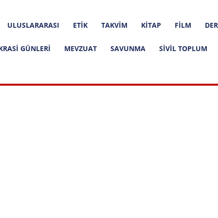
ULUSLARARASI
ETIK
TAKVIM
KITAP
FILM
DER
KRASI GÜNLERI
MEVZUAT
SAVUNMA
SIVIL TOPLUM