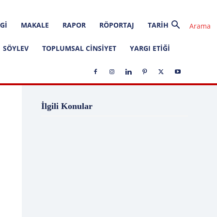
GI
MAKALE
RAPOR
RÖPORTAJ
TARIH
SÖYLEV
TOPLUMSAL CINSIYET
YARGI ETIĞI
1 Ağustos
1 Aralık
1 Eylül
1 Kasım
İlgili Konular
1 Liralık Dava
1 Mayıs
1 Ocak
1 Şubat
10 Ağustos
10 Aralık
10 Emir
10 Haziran
10 Kasım
10 Nisan
10 Ocak
10 Şubat
11 Ağustos
11 Eylül
11 Eylül saldırıları
11 Haziran
11 Mayıs
11 Ocak
11 Şubat
11 Temmuz
12 Ağustos
12 Angry Men
12 Aralık
12 Ekim
12 Eylül
12 Eylül Anayasası
12 Eylül Darbe Bildirisi
12 Eylül Darbesi
12 Eylül Davası
12 Haziran