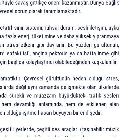
ürültüyle savaş gittikçe önem kazanmıştır. Dünya Sağlık
evresel sorun olarak tanımlamaktadır.
ejetatif sinir sistemi, ruhsal durum, sesli iletişim, uyku
 daha fazla enerji tüketimine ve daha yüksek yıpranmaya
n stres etkeni gibi davranır. Bu yüzden gürültünün,
ard enfaktüsü, angina pektoris ya da hatta inme gibi
çin başlıca kolaylaştırıcı olabileceğinden kuşkulanılır.
ramatiktir. Çevresel gürültünün neden olduğu stres,
uluslarda değil aynı zamanda gelişmekte olan ülkelerde
da sürekli ve muazzam büyüklükteki trafik sesleri
, hem devamlığı anlamında, hem de etkilenen alan
n olduğu işitme hasarı büyüyen bir endişedir.
şitli yerlerde, çeşitli ses araçları (taşınabilir müzik