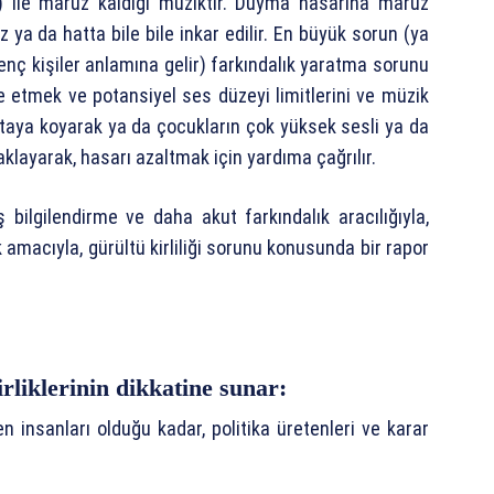
er) ile maruz kaldığı müziktir. Duyma hasarına maruz
 ya da hatta bile bile inkar edilir. En büyük sorun (ya
nç kişiler anlamına gelir) farkındalık yaratma sorunu
e etmek ve potansiyel ses düzeyi limitlerini ve müzik
ortaya koyarak ya da çocukların çok yüksek sesli ya da
klayarak, hasarı azaltmak için yardıma çağrılır.
bilgilendirme ve daha akut farkındalık aracılığıyla,
macıyla, gürültü kirliliği sorunu konusunda bir rapor
rliklerinin dikkatine sunar:
n insanları olduğu kadar, politika üretenleri ve karar