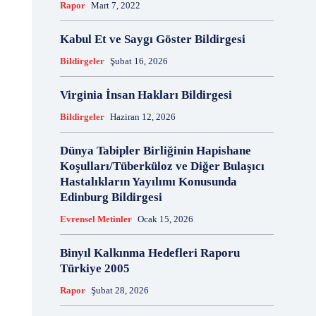
Rapor
Mart 7, 2022
18 Aralık
18 Kasım
18 Mart
18 Mayıs
18 Nisan
18 Ocak
1876 Anayasası
Kabul Et ve Saygı Göster Bildirgesi
19 Ağustos
19 Aralık
19 Eylül
19 Haziran
Bildirgeler
Şubat 16, 2026
19 Kasım
19 Mayıs
19 Mayıs Atatürk'ü Anma Gençlik ve Spor Bayramı
Virginia İnsan Hakları Bildirgesi
19 Nisan
19 Ocak
19 Şubat
19 Temmuz
Bildirgeler
Haziran 12, 2026
1921 Af Kanunu
1921 Anayasası
1922 Genel Af Kanunu
1924 Anayasası
Dünya Tabipler Birliğinin Hapishane
1933 Genel Af Kanunu
1947 Yardım Antlaşması
Koşulları/Tüberküloz ve Diğer Bulaşıcı
1958 Orman Affı
1960 Af Kanunu
1960 Darbesi
Hastalıkların Yayılımı Konusunda
Edinburg Bildirgesi
1960 Ek Af Kanunu
1960 Geçici Anayasası
1960 Genel Af Kanunu
1961 Anayasası
Evrensel Metinler
Ocak 15, 2026
1961 Halkoylaması
1966 Genel Af Kanunu
Binyıl Kalkınma Hedefleri Raporu
1966 Genel Affı
1982 Anayasası
1984
Türkiye 2005
1985 Af Kanunu
2 Ağustos
2 Aralık
2 Ekim
2 Eylül
2 Kasım
2 Nisan
2 Ocak
Rapor
Şubat 28, 2026
2 Şubat
20 Ağustos
20 Aralık