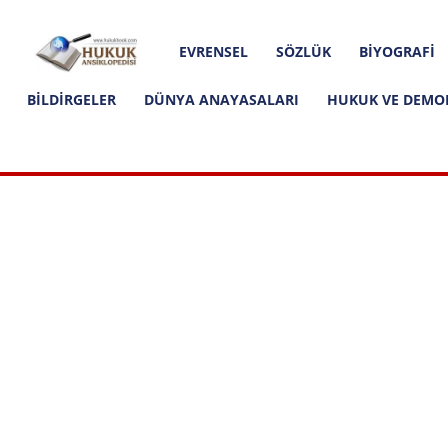
Hakkımızda
İletişim
Editoryal İlkeler
Hukuk
EVRENSEL
SÖZLÜK
BIYOGRAFI
Ansiklopedisi
BILDIRGELER
DÜNYA ANAYASALARI
HUKUK VE DEMO