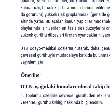
çalarlar, stereo sistemler, diskotekler, konserl
kalma riski, birçok kişi tarafından tahmin edilemez
da görünüm) yüksek risk gruplarındaki (genelde ge
altında yatar. Bu açıdan kanun yapıcılar müdahal
olaylarında izin verilen en fazla ses düzeylerini 
yüksek gürültü düzeyleri üreten oyuncaklarını yasa
DTB sosyo-medikal sözlerini tutarak, daha geniş 
çevresel gürültüyle müdadeleye katkıda bulunmak a
yayınlamıştır.
Öneriler
DTB aşağıdaki konuları ulusal tabip bi
1. Toplumu, özellikle çevresel gürültüden etkilene
verenleri, gürültü kirliliği hakkında bilgilendirin.