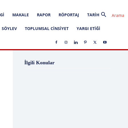
GI
MAKALE
RAPOR
RÖPORTAJ
TARIH
SÖYLEV
TOPLUMSAL CINSIYET
YARGI ETIĞI
1 Ağustos
1 Aralık
1 Eylül
1 Kasım
İlgili Konular
1 Liralık Dava
1 Mayıs
1 Ocak
1 Şubat
10 Ağustos
10 Aralık
10 Emir
10 Haziran
10 Kasım
10 Nisan
10 Ocak
10 Şubat
11 Ağustos
11 Eylül
11 Eylül saldırıları
11 Haziran
11 Mayıs
11 Ocak
11 Şubat
11 Temmuz
12 Ağustos
12 Angry Men
12 Aralık
12 Ekim
12 Eylül
12 Eylül Anayasası
12 Eylül Darbe Bildirisi
12 Eylül Darbesi
12 Eylül Davası
12 Haziran