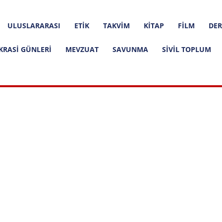
ULUSLARARASI
ETIK
TAKVIM
KITAP
FILM
DER
KRASI GÜNLERI
MEVZUAT
SAVUNMA
SIVIL TOPLUM