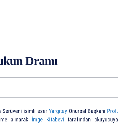
ukun Dramı
 Serüveni isimli eser
Yargıtay
Onursal Başkanı
Prof.
leme alınarak
İmge Kitabevi
tarafından okuyucuya