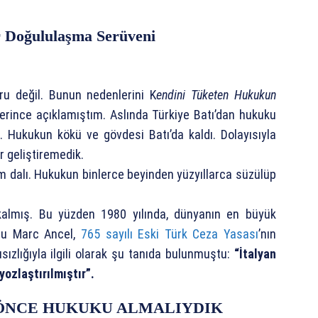
 Doğululaşma Serüveni
ğru değil. Bunun nedenlerini K
endini Tüketen Hukukun
erince açıklamıştım. Aslında Türkiye Batı’dan hukuku
. Hukukun kökü ve gövdesi Batı’da kaldı. Dolayısıyla
 geliştiremedik.
ilim dalı. Hukukun binlerce beyinden yüzyıllarca süzülüp
 kalmış. Bu yüzden 1980 yılında, dünyanın en büyük
su Marc Ancel,
765 sayılı Eski Türk Ceza Yasası
’nın
ısızlığıyla ilgili olarak şu tanıda bulunmuştu:
“İtalyan
ozlaştırılmıştır”.
 ÖNCE HUKUKU ALMALIYDIK