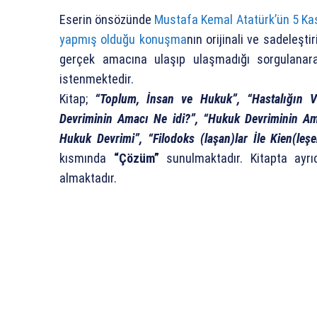
Eserin önsözünde
Mustafa Kemal Atatürk’ün 5 Kas
yapmış olduğu konuşma
nın orijinali ve sadeleşt
gerçek amacına ulaşıp ulaşmadığı sorgulanar
istenmektedir.
Kitap;
“Toplum, İnsan ve Hukuk”, “Hastalığın 
Devriminin Amacı Ne idi?”, “Hukuk Devriminin Ama
Hukuk Devrimi”, “Filodoks (laşan)lar İle Kien(leş
kısmında
“Çözüm”
sunulmaktadır. Kitapta ayr
almaktadır.