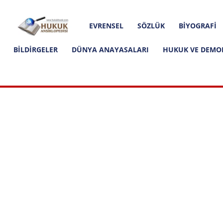
Hakkımızda
İletişim
Editoryal İlkeler
Hukuk
EVRENSEL
SÖZLÜK
BIYOGRAFI
Ansiklopedisi
BILDIRGELER
DÜNYA ANAYASALARI
HUKUK VE DEMO