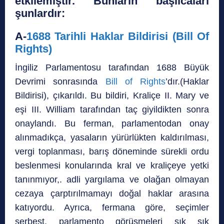
etkilemiştir. Bunların başlıcaları
şunlardır:
A-
1688 Tarihli Haklar Bildirisi (Bill Of
Rights)
İngiliz Parlamentosu tarafından 1688 Büyük
Devrimi sonrasında
Bill of Rights
’dır.(Haklar
Bildirisi), çıkarıldı. Bu bildiri, Kraliçe II. Mary ve
eşi III. William tarafından taç giyildikten sonra
onaylandı. Bu ferman, parlamentodan onay
alınmadıkça, yasaların yürürlükten kaldırılması,
vergi toplanması, barış döneminde sürekli ordu
beslenmesi konularında kral ve kraliçeye yetki
tanınmıyor,. adli yargılama ve olağan olmayan
cezaya çarptırılmamayı doğal haklar arasına
katıyordu. Ayrıca, fermana göre, seçimler
serbest, parlamento görüşmeleri sık sık