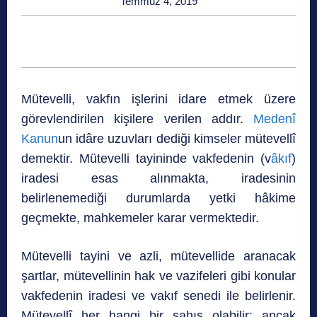
Temmuz 4, 2019
Mütevelli, vakfın işlerini idare etmek üzere
görevlendirilen kişilere verilen addır.
Medenî
Kanun
un idâre uzuvları dediği kimseler mütevellî
demektir. Mütevelli tayininde vakfedenin (v
âkıf
)
iradesi esas alınmakta, iradesinin
belirlenemediği durumlarda yetki hâkime
geçmekte, mahkemeler karar vermektedir.
Mütevelli tayini ve azli, mütevellide aranacak
şartlar, mütevellinin hak ve vazifeleri gibi konular
vakfedenin iradesi ve vakıf senedi ile belirlenir.
Mütevellî her hangi bir şahıs olabilir; ancak