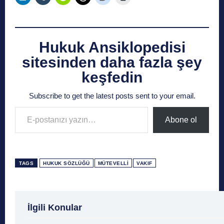
Hukuk Ansiklopedisi
sitesinden daha fazla şey
keşfedin
Subscribe to get the latest posts sent to your email.
E-postanızı yazın…
Abone ol
TAGS
HUKUK SÖZLÜĞÜ
MÜTEVELLİ
VAKIF
1 Ağustos
1 Aralık
1 Eylül
1 Kasım
1 Liralı
İlgili Konular
1 Mayıs
1 Ocak
1 Şubat
10 Ağustos
10 