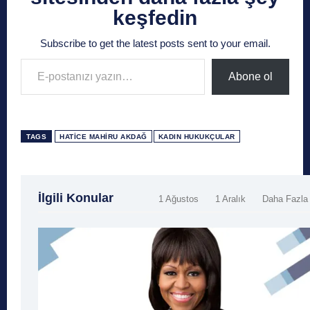
keşfedin
Subscribe to get the latest posts sent to your email.
E-postanızı yazın…
Abone ol
TAGS
HATICE MAHIRU AKDAĞ
KADIN HUKUKÇULAR
İlgili Konular
1 Ağustos
1 Aralık
Daha Fazla