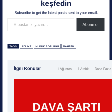
keşfedin
Subscribe to get the latest posts sent to your email.
E-postanızı yazın…
Abone ol
TAGS
ADLIYE
HUKUK SÖZLÜĞÜ
MAHZEN
İlgili Konular
1 Ağustos
1 Aralık
Daha Fazla