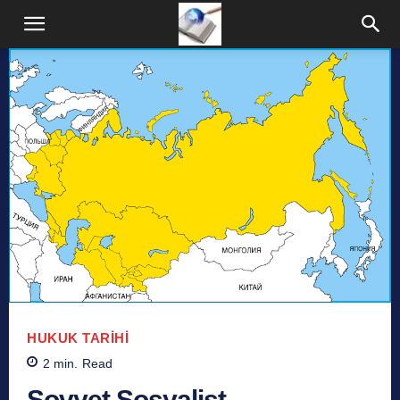
HUKUK TARIHI
2
min.
Read
Sovyet Sosyalist