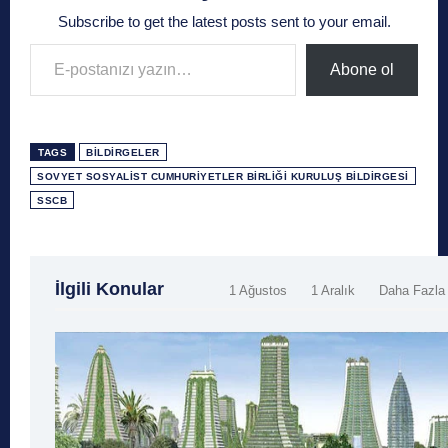
Subscribe to get the latest posts sent to your email.
E-postanızı yazın…
Abone ol
TAGS
BILDIRGELER
SOVYET SOSYALIST CUMHURIYETLER BIRLIĞI KURULUŞ BILDIRGESI
SSCB
İlgili Konular
1 Ağustos
1 Aralık
Daha Fazla