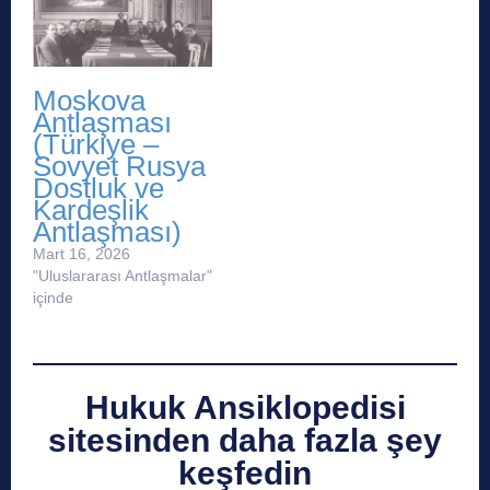
Moskova
Antlaşması
(Türkiye –
Sovyet Rusya
Dostluk ve
Kardeşlik
Antlaşması)
Mart 16, 2026
"Uluslararası Antlaşmalar"
içinde
Hukuk Ansiklopedisi
sitesinden daha fazla şey
keşfedin