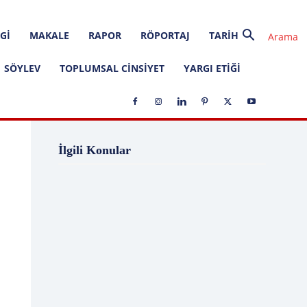
GI
MAKALE
RAPOR
RÖPORTAJ
TARIH
SÖYLEV
TOPLUMSAL CINSIYET
YARGI ETIĞI
1 Ağustos
1 Aralık
1 Eylül
1 Kasım
İlgili Konular
1 Liralık Dava
1 Mayıs
1 Ocak
1 Şubat
10 Ağustos
10 Aralık
10 Emir
10 Haziran
10 Kasım
10 Nisan
10 Ocak
10 Şubat
11 Ağustos
11 Eylül
11 Eylül saldırıları
11 Haziran
11 Mayıs
11 Ocak
11 Şubat
11 Temmuz
12 Ağustos
12 Angry Men
12 Aralık
12 Ekim
12 Eylül
12 Eylül Anayasası
12 Eylül Darbe Bildirisi
12 Eylül Darbesi
12 Eylül Davası
12 Haziran