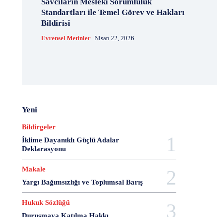
Savcıların Mesleki Sorumluluk
20 Aralık Dayanışma Günü
20 Haziran
20 Kasım
Standartları ile Temel Görev ve Hakları
20 Nisan
20 Ocak
20 Şubat
20 Temmuz
Bildirisi
2007 Anayasa Taslağı
2021 Eylem Planı
Evrensel Metinler
Nisan 22, 2026
21 Ağustos
21 Aralık
21 Eylül
21 Haziran
21 Kasım
21 Mart
21 Nisan
21 Ocak
21. Yüzyılda Avukat
22 Ağustos
22 Aralık
22 Mart
22 Nisan
22 Ocak
23 Aralık
23 Ekim
23 Haziran
23 Nisan
23 Ocak
23 Şubat
24 Ağustos
24 Aralık
24 Ekim
Yeni
24 Kasım
24 Mart
24 Ocak
24 Temmuz
Bildirgeler
25 Ağustos
25 Aralık
25 Ekim
25 Eylül
İklime Dayanıklı Güçlü Adalar
25 Kasım
25 Mart
25 Nisan
25 Ocak
Deklarasyonu
26 Ağustos
26 Aralık
26 Ekim
26 Eylül
Makale
26 Haziran
26 Kasım
26 Ocak
27 Aralık
Yargı Bağımsızlığı ve Toplumsal Barış
27 Ekim
27 Kasım
27 Mayıs
27 Mayıs Darbe Bildirisi
27 Mayıs Darbesi
Hukuk Sözlüğü
27 Nisan
27 Nisan Muhtırası
28 Ağustos
Duruşmaya Katılma Hakkı