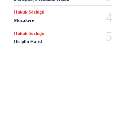
28 Haziran
28 Mart
28 Nisan
28 Ocak
28 Şubat
28 Şubat Darbesi
28 Şubat Kararları
Hukuk Sözlüğü
28 Temmuz
2863 Sayılı Kanun
29 Ağustos
Müzakere
29 Ekim
29 Kasım
29 Mart
29 Ocak
Hukuk Sözlüğü
29 Temmuz
298 Sayılı Kanun
3 Ağustos
Disiplin Hapsi
3 Ekim
3 Nisan
3 Ocak
30 Ağustos
30 Aralık
30 Ekim
30 Kasım
30 Mart
30 Ocak
30 Temmuz
31 Aralık
31 Ekim
31 Ocak
31 Temmuz
33 Kurşun Olayı
4 Ağustos
4 Mayıs
4 Şubat
4 Temmuz
49'lar Davası
5 Ağustos
5 Aralık
5 Ekim
5 Kasım
5 Nisan
5 Nisan Avukatlar Günü
5816 sayılı Kanun
6 Ağustos
6 Aralık
6 Haziran
6 Kasım
6 Mart
6 Mayıs
6 Nisan
6 Ocak
6 Şubat
6 Temmuz
6-7 Eylül Olayları
6284
7 Ağustos
7 Aralık
7 Eylül
7 Kasım
7 Mart
7 Mayıs
7 Ocak