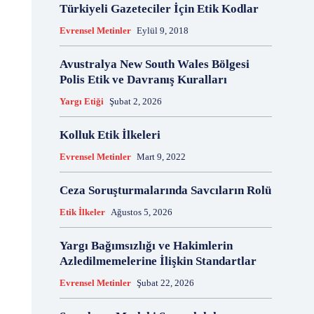
Türkiyeli Gazeteciler İçin Etik Kodlar
18 Aralık
18 Kasım
18 Mart
18 Mayıs
Evrensel Metinler
Eylül 9, 2018
18 Nisan
18 Ocak
1876 Anayasası
19 Ağustos
19 Aralık
19 Eylül
19 Haziran
Avustralya New South Wales Bölgesi
19 Kasım
19 Mayıs
Polis Etik ve Davranış Kuralları
19 Mayıs Atatürk'ü Anma Gençlik ve Spor Bayramı
Yargı Etiği
Şubat 2, 2026
19 Nisan
19 Ocak
19 Şubat
19 Temmuz
1921 Af Kanunu
1921 Anayasası
Kolluk Etik İlkeleri
1922 Genel Af Kanunu
1924 Anayasası
Evrensel Metinler
Mart 9, 2022
1933 Genel Af Kanunu
1947 Yardım Antlaşması
1958 Orman Affı
1960 Af Kanunu
1960 Darbesi
Ceza Soruşturmalarında Savcıların Rolü
1960 Ek Af Kanunu
1960 Geçici Anayasası
Etik İlkeler
Ağustos 5, 2026
1960 Genel Af Kanunu
1961 Anayasası
1961 Halkoylaması
1966 Genel Af Kanunu
Yargı Bağımsızlığı ve Hakimlerin
1966 Genel Affı
1982 Anayasası
1984
Azledilmemelerine İlişkin Standartlar
1985 Af Kanunu
2 Ağustos
2 Aralık
2 Ekim
Evrensel Metinler
Şubat 22, 2026
2 Eylül
2 Kasım
2 Nisan
2 Ocak
2 Şubat
20 Ağustos
20 Aralık