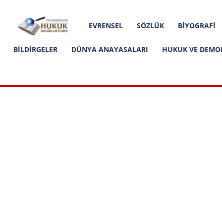
Hakkımızda
İletişim
Editoryal İlkeler
Hukuk
EVRENSEL
SÖZLÜK
BIYOGRAFI
Ansiklopedisi
BILDIRGELER
DÜNYA ANAYASALARI
HUKUK VE DEMO