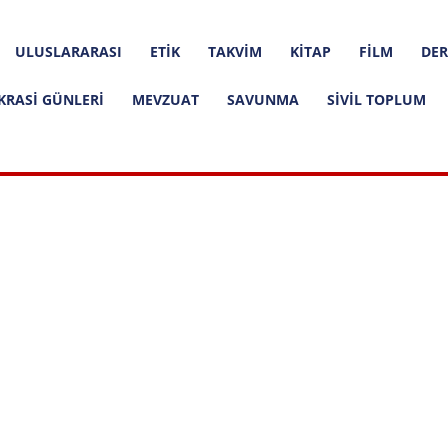
ULUSLARARASI
ETIK
TAKVIM
KITAP
FILM
DER
KRASI GÜNLERI
MEVZUAT
SAVUNMA
SIVIL TOPLUM