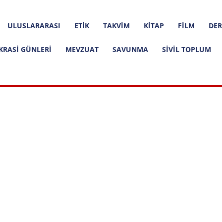
ULUSLARARASI
ETIK
TAKVIM
KITAP
FILM
DER
KRASI GÜNLERI
MEVZUAT
SAVUNMA
SIVIL TOPLUM