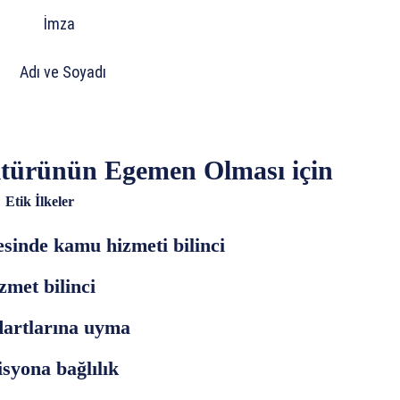
İmza
e Soyadı
türünün Egemen Olması için
ı
Etik İlkeler
esinde kamu hizmeti bilinci
zmet bilinci
dartlarına uyma
syona bağlılık