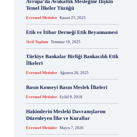
Avrupa’da Avukatlık Mesleğine İlişkin
18 Aralık
18 Kasım
18 Mart
18 Mayıs
Temel İlkeler Tüzüğü
18 Nisan
18 Ocak
1876 Anayasası
Evrensel Metinler
Kasım 25, 2025
19 Ağustos
19 Aralık
19 Eylül
19 Haziran
19 Kasım
19 Mayıs
Etik ve İtibar Derneği Etik Beyannamesi
19 Mayıs Atatürk'ü Anma Gençlik ve Spor Bayramı
Sivil Toplum
Temmuz 19, 2025
19 Nisan
19 Ocak
19 Şubat
19 Temmuz
1921 Af Kanunu
1921 Anayasası
Türkiye Bankalar Birliği Bankacılık Etik
1922 Genel Af Kanunu
1924 Anayasası
İlkeleri
1933 Genel Af Kanunu
1947 Yardım Antlaşması
Evrensel Metinler
Ağustos 26, 2025
1958 Orman Affı
1960 Af Kanunu
1960 Darbesi
1960 Ek Af Kanunu
1960 Geçici Anayasası
Basın Konseyi Basın Meslek İlkeleri
1960 Genel Af Kanunu
1961 Anayasası
Evrensel Metinler
Eylül 9, 2018
1961 Halkoylaması
1966 Genel Af Kanunu
1966 Genel Affı
1982 Anayasası
1984
Hakimlerin Mesleki Davranışlarını
1985 Af Kanunu
2 Ağustos
2 Aralık
2 Ekim
Düzenleyen İlke ve Kurallar
2 Eylül
2 Kasım
2 Nisan
2 Ocak
Evrensel Metinler
Mayıs 7, 2026
2 Şubat
20 Ağustos
20 Aralık