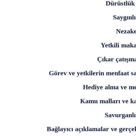
Dürüstlük 
Saygınl
Nezake
Yetkili mak
Çıkar çatışm
Görev ve yetkilerin menfaat 
Hediye alma ve me
Kamu malları ve ka
Savurganl
Bağlayıcı açıklamalar ve gerçe