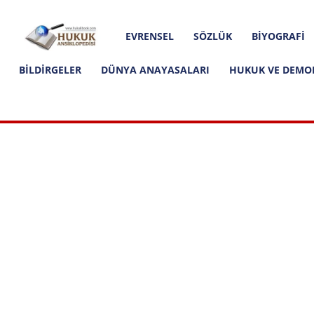
Hakkımızda
İletişim
Editoryal İlkeler
Hukuk
EVRENSEL
SÖZLÜK
BIYOGRAFI
Ansiklopedisi
BILDIRGELER
DÜNYA ANAYASALARI
HUKUK VE DEMO