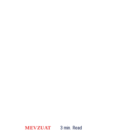
MEVZUAT
3
min.
Read