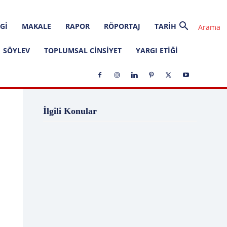
GI
MAKALE
RAPOR
RÖPORTAJ
TARIH
SÖYLEV
TOPLUMSAL CINSIYET
YARGI ETIĞI
1 Ağustos
1 Aralık
1 Eylül
1 Kasım
İlgili Konular
1 Liralık Dava
1 Mayıs
1 Ocak
1 Şubat
10 Ağustos
10 Aralık
10 Emir
10 Haziran
10 Kasım
10 Nisan
10 Ocak
10 Şubat
11 Ağustos
11 Eylül
11 Eylül saldırıları
11 Haziran
11 Mayıs
11 Ocak
11 Şubat
11 Temmuz
12 Ağustos
12 Angry Men
12 Aralık
12 Ekim
12 Eylül
12 Eylül Anayasası
12 Eylül Darbe Bildirisi
12 Eylül Darbesi
12 Eylül Davası
12 Haziran