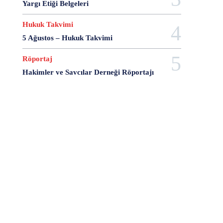
Yargı Etiği Belgeleri
28 Haziran
28 Mart
28 Nisan
28 Ocak
28 Şubat
28 Şubat Darbesi
28 Şubat Kararları
Hukuk Takvimi
28 Temmuz
2863 Sayılı Kanun
29 Ağustos
5 Ağustos – Hukuk Takvimi
29 Ekim
29 Kasım
29 Mart
29 Ocak
29 Temmuz
298 Sayılı Kanun
3 Ağustos
Röportaj
3 Ekim
3 Nisan
3 Ocak
30 Ağustos
Hakimler ve Savcılar Derneği Röportajı
30 Aralık
30 Ekim
30 Kasım
30 Mart
30 Ocak
30 Temmuz
31 Aralık
31 Ekim
31 Ocak
31 Temmuz
33 Kurşun Olayı
4 Ağustos
4 Mayıs
4 Şubat
4 Temmuz
49'lar Davası
5 Ağustos
5 Aralık
5 Ekim
5 Kasım
5 Nisan
5 Nisan Avukatlar Günü
5816 sayılı Kanun
6 Ağustos
6 Aralık
6 Haziran
6 Kasım
6 Mart
6 Mayıs
6 Nisan
6 Ocak
6 Şubat
6 Temmuz
6-7 Eylül Olayları
6284
7 Ağustos
7 Aralık
7 Eylül
7 Kasım
7 Mart
7 Mayıs
7 Ocak