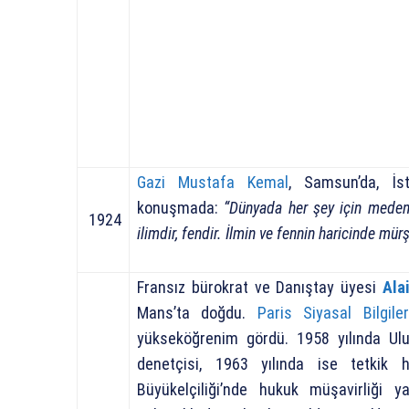
Gazi Mustafa Kemal
, Samsun’da, İst
konuşmada:
“Dünyada her şey için medeniy
1924
ilimdir, fendir. İlmin ve fennin haricinde mürşi
Fransız bürokrat ve Danıştay üyesi
Ala
Mans’ta doğdu.
Paris Siyasal Bilgile
yükseköğrenim gördü. 1958 yılında Ulu
denetçisi, 1963 yılında ise tetkik 
Büyükelçiliği’nde hukuk müşavirliği y