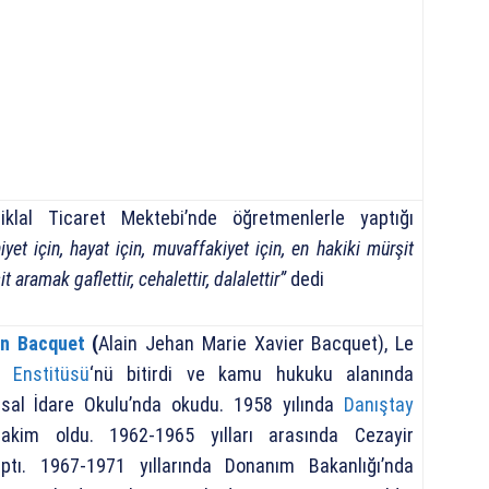
iklal Ticaret Mektebi’nde öğretmenlerle yaptığı
et için, hayat için, muvaffakiyet için, en hakiki mürşit
t aramak gaflettir, cehalettir, dalalettir”
dedi
in Bacquet
(
Alain Jehan Marie Xavier Bacquet), Le
r Enstitüsü
‘nü bitirdi ve kamu hukuku alanında
sal İdare Okulu’nda okudu. 1958 yılında
Danıştay
hakim oldu. 1962-1965 yılları arasında Cezayir
aptı. 1967-1971 yıllarında Donanım Bakanlığı’nda