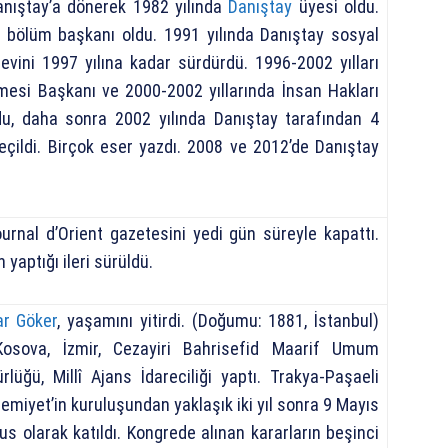
Danıştay’a dönerek 1982 yılında
Danıştay
üyesi oldu.
. bölüm başkanı oldu. 1991 yılında Danıştay sosyal
evini 1997 yılına kadar sürdürdü. 1996-2002 yılları
si Başkanı ve 2000-2002 yıllarında İnsan Hakları
u, daha sonra 2002 yılında Danıştay tarafından 4
seçildi. Birçok eser yazdı. 2008 ve 2012’de Danıştay
urnal d’Orient gazetesini yedi gün süreyle kapattı.
 yaptığı ileri sürüldü.
ar Göker
, yaşamını yitirdi. (Doğumu: 1881, İstanbul)
Kosova, İzmir, Cezayiri Bahrisefid Maarif Umum
lüğü, Millî Ajans İdareciliği yaptı. Trakya-Paşaeli
emiyet’in kuruluşundan yaklaşık iki yıl sonra 9 Mayıs
 olarak katıldı. Kongrede alınan kararların beşinci