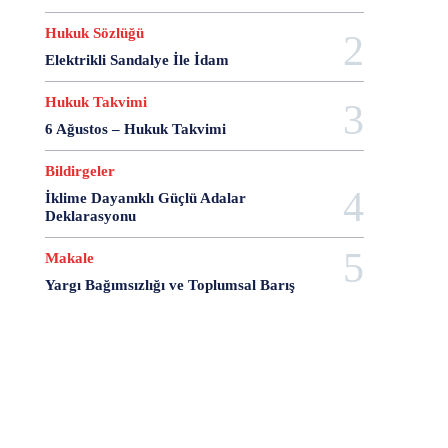
20 Aralık Dayanışma Günü
20 Haziran
20 Kasım
Hukuk Sözlüğü
20 Nisan
20 Ocak
20 Şubat
20 Temmuz
Elektrikli Sandalye İle İdam
2007 Anayasa Taslağı
2021 Eylem Planı
21 Ağustos
21 Aralık
21 Eylül
21 Haziran
Hukuk Takvimi
21 Kasım
21 Mart
21 Nisan
21 Ocak
6 Ağustos – Hukuk Takvimi
21. Yüzyılda Avukat
22 Ağustos
22 Aralık
22 Mart
22 Nisan
22 Ocak
23 Aralık
Bildirgeler
23 Ekim
23 Haziran
23 Nisan
23 Ocak
İklime Dayanıklı Güçlü Adalar
Deklarasyonu
23 Şubat
24 Ağustos
24 Aralık
24 Ekim
24 Kasım
24 Mart
24 Ocak
24 Temmuz
Makale
25 Ağustos
25 Aralık
25 Ekim
25 Eylül
Yargı Bağımsızlığı ve Toplumsal Barış
25 Kasım
25 Mart
25 Nisan
25 Ocak
26 Ağustos
26 Aralık
26 Ekim
26 Eylül
26 Haziran
26 Kasım
26 Ocak
27 Aralık
27 Ekim
27 Kasım
27 Mayıs
27 Mayıs Darbe Bildirisi
27 Mayıs Darbesi
27 Nisan
27 Nisan Muhtırası
28 Ağustos