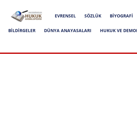
Hakkımızda
İletişim
Editoryal İlkeler
Hukuk
EVRENSEL
SÖZLÜK
BIYOGRAFI
Ansiklopedisi
BILDIRGELER
DÜNYA ANAYASALARI
HUKUK VE DEMO