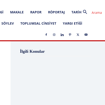
GI
MAKALE
RAPOR
RÖPORTAJ
TARIH
SÖYLEV
TOPLUMSAL CINSIYET
YARGI ETIĞI
1 Ağustos
1 Aralık
1 Eylül
1 Kasım
İlgili Konular
1 Liralık Dava
1 Mayıs
1 Ocak
1 Şubat
10 Ağustos
10 Aralık
10 Emir
10 Haziran
10 Kasım
10 Nisan
10 Ocak
10 Şubat
11 Ağustos
11 Eylül
11 Eylül saldırıları
11 Haziran
11 Mayıs
11 Ocak
11 Şubat
11 Temmuz
12 Ağustos
12 Angry Men
12 Aralık
12 Ekim
12 Eylül
12 Eylül Anayasası
12 Eylül Darbe Bildirisi
12 Eylül Darbesi
12 Eylül Davası
12 Haziran