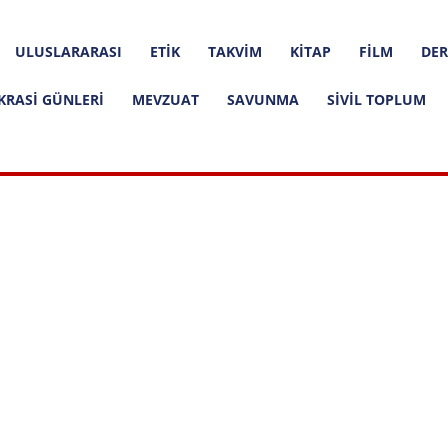
ULUSLARARASI
ETIK
TAKVIM
KITAP
FILM
DER
KRASI GÜNLERI
MEVZUAT
SAVUNMA
SIVIL TOPLUM