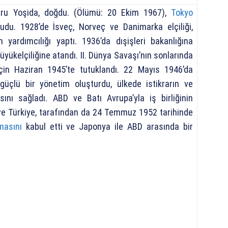
ru Yoşida, doğdu. (Ölümü: 20 Ekim 1967),
Tokyo
udu. 1928’de İsveç, Norveç ve Danimarka elçiliği,
yardımcılığı yaptı. 1936’da dışişleri bakanlığına
üyükelçiliğine atandı. II. Dünya Savaşı’nın sonlarında
çin Haziran 1945’te tutuklandı. 22 Mayıs 1946’da
üçlü bir yönetim oluşturdu, ülkede istikrarın ve
ını sağladı. ABD ve Batı Avrupa’yla iş birliğinin
 ve Türkiye, tarafından da 24 Temmuz 1952 tarihinde
masını
kabul etti ve Japonya ile ABD arasında bir