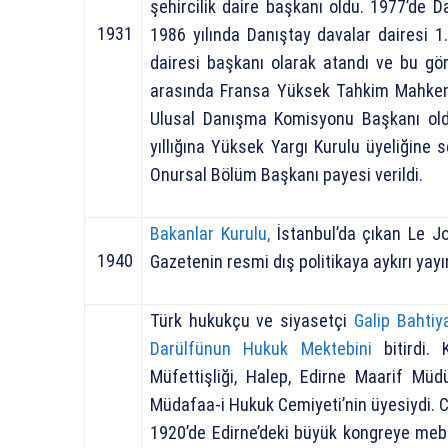
şehircilik daire başkanı oldu. 1977’de 
1931
1986 yılında Danıştay davalar dairesi 1
dairesi başkanı olarak atandı ve bu gör
arasında Fransa Yüksek Tahkim Mahkeme
Ulusal Danışma Komisyonu Başkanı old
yıllığına Yüksek Yargı Kurulu üyeliğine 
Onursal Bölüm Başkanı payesi verildi.
Bakanlar Kurulu,
İstanbul’da çıkan Le Jo
1940
Gazetenin resmi dış politikaya aykırı yayın
Türk hukukçu ve siyasetçi
Galip Bahtiy
Darülfünun Hukuk Mektebini
bitirdi. 
Müfettişliği, Halep, Edirne Maarif Müdür
Müdafaa-i Hukuk Cemiyeti’nin üyesiydi. C
1920’de Edirne’deki büyük kongreye mebus