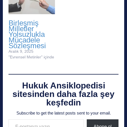
Birleşmiş
Milletler
Yolsuzlukla
Mücadele
Sözleşmesi
Aralık 9, 2025
"Evrensel Metinler" içinde
Hukuk Ansiklopedisi
sitesinden daha fazla şey
keşfedin
Subscribe to get the latest posts sent to your email.
E-postanızı yazın…
Abone ol