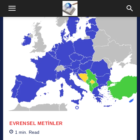
EVRENSEL METINLER
1
min.
Read