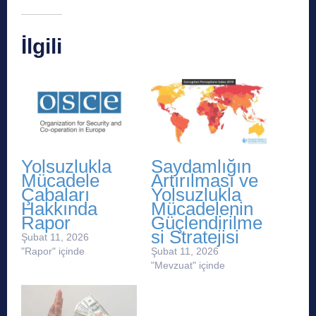
İlgili
Yolsuzlukla
Saydamlığın
Mücadele
Artırılması ve
Çabaları
Yolsuzlukla
Hakkında
Mücadelenin
Rapor
Güçlendirilme
si Stratejisi
Şubat 11, 2026
"Rapor" içinde
Şubat 11, 2026
"Mevzuat" içinde