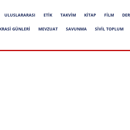
ULUSLARARASI
ETIK
TAKVIM
KITAP
FILM
DER
KRASI GÜNLERI
MEVZUAT
SAVUNMA
SIVIL TOPLUM