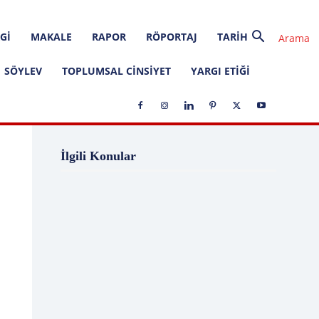
GI
MAKALE
RAPOR
RÖPORTAJ
TARIH
SÖYLEV
TOPLUMSAL CINSIYET
YARGI ETIĞI
1 Ağustos
1 Aralık
1 Eylül
1 Kasım
İlgili Konular
1 Liralık Dava
1 Mayıs
1 Ocak
1 Şubat
10 Ağustos
10 Aralık
10 Emir
10 Haziran
10 Kasım
10 Nisan
10 Ocak
10 Şubat
11 Ağustos
11 Eylül
11 Eylül saldırıları
11 Haziran
11 Mayıs
11 Ocak
11 Şubat
11 Temmuz
12 Ağustos
12 Angry Men
12 Aralık
12 Ekim
12 Eylül
12 Eylül Anayasası
12 Eylül Darbe Bildirisi
12 Eylül Darbesi
12 Eylül Davası
12 Haziran