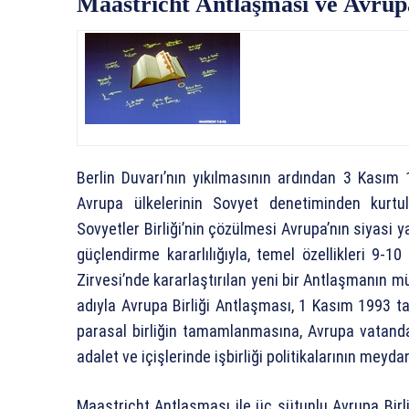
Maastricht Antlaşması ve Avrupa
Berlin Duvarı’nın yıkılmasının ardından 3 Kasım
Avrupa ülkelerinin Sovyet denetiminden kurtu
Sovyetler Birliği’nin çözülmesi Avrupa’nın siyasi y
güçlendirme kararlılığıyla, temel özellikleri 9-1
Zirvesi’nde kararlaştırılan yeni bir Antlaşmanın m
adıyla Avrupa Birliği Antlaşması, 1 Kasım 1993 ta
parasal birliğin tamamlanmasına, Avrupa vatandaş
adalet ve içişlerinde işbirliği politikalarının meyda
Maastricht Antlaşması ile üç sütunlu Avrupa Birli