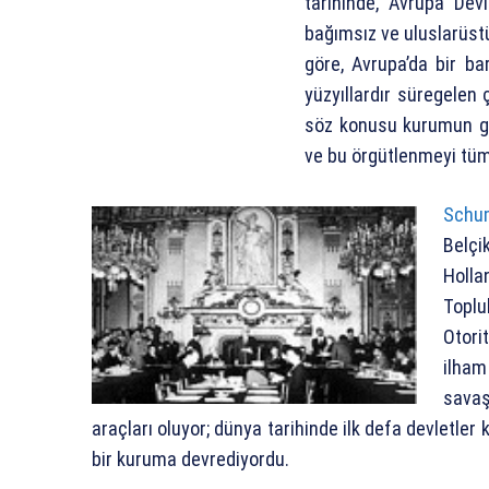
tarihinde, Avrupa Devl
bağımsız ve uluslarüst
göre, Avrupa’da bir ba
yüzyıllardır süregelen
söz konusu kurumun gö
ve bu örgütlenmeyi tüm 
Schu
Belçi
Holl
Toplu
Otori
ilham
sava
araçları oluyor; dünya tarihinde ilk defa devletler 
bir kuruma devrediyordu.