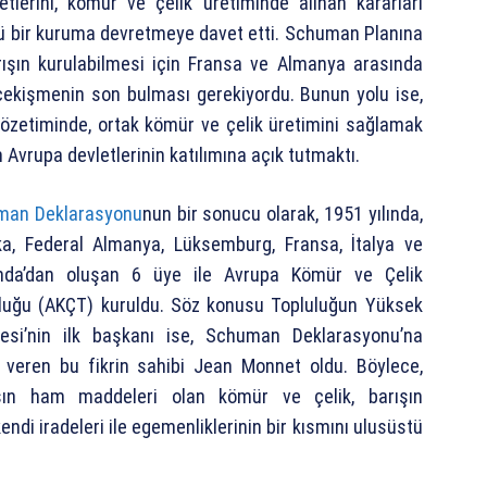
etlerini, kömür ve çelik üretiminde alınan kararları
ü bir kuruma devretmeye davet etti. Schuman Planına
rışın kurulabilmesi için Fransa ve Almanya arasında
 çekişmenin son bulması gerekiyordu. Bunun yolu ise,
zetiminde, ortak kömür ve çelik üretimini sağlamak
Avrupa devletlerinin katılımına açık tutmaktı.
man Deklarasyonu
nun bir sonucu olarak, 1951 yılında,
ka, Federal Almanya, Lüksemburg, Fransa, İtalya ve
anda’dan oluşan 6 üye ile Avrupa Kömür ve Çelik
luğu (AKÇT) kuruldu. Söz konusu Topluluğun Yüksek
tesi’nin ilk başkanı ise, Schuman Deklarasyonu’na
 veren bu fikrin sahibi Jean Monnet oldu. Böylece,
şın ham maddeleri olan kömür ve çelik, barışın
kendi iradeleri ile egemenliklerinin bir kısmını ulusüstü