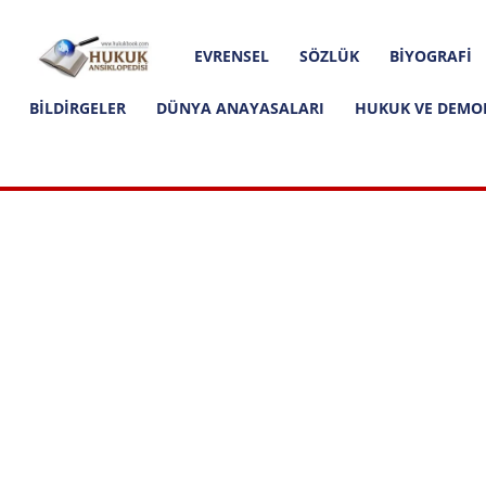
Hakkımızda
İletişim
Editoryal İlkeler
Hukuk
EVRENSEL
SÖZLÜK
BIYOGRAFI
Ansiklopedisi
BILDIRGELER
DÜNYA ANAYASALARI
HUKUK VE DEMO