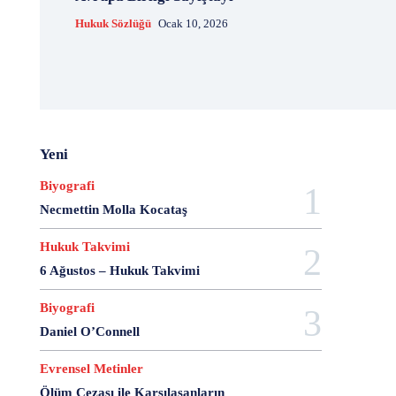
20 Aralık Dayanışma Günü
20 Haziran
20 Kasım
Hukuk Sözlüğü
Ocak 10, 2026
20 Nisan
20 Ocak
20 Şubat
20 Temmuz
2007 Anayasa Taslağı
2021 Eylem Planı
21 Ağustos
21 Aralık
21 Eylül
21 Haziran
21 Kasım
21 Mart
21 Nisan
21 Ocak
21. Yüzyılda Avukat
22 Ağustos
22 Aralık
22 Mart
22 Nisan
22 Ocak
23 Aralık
Yeni
23 Ekim
23 Haziran
23 Nisan
23 Ocak
Biyografi
23 Şubat
24 Ağustos
24 Aralık
24 Ekim
Necmettin Molla Kocataş
24 Kasım
24 Mart
24 Ocak
24 Temmuz
25 Ağustos
25 Aralık
25 Ekim
25 Eylül
Hukuk Takvimi
25 Kasım
25 Mart
25 Nisan
25 Ocak
6 Ağustos – Hukuk Takvimi
26 Ağustos
26 Aralık
26 Ekim
26 Eylül
Biyografi
26 Haziran
26 Kasım
26 Ocak
27 Aralık
Daniel O’Connell
27 Ekim
27 Kasım
27 Mayıs
27 Mayıs Darbe Bildirisi
27 Mayıs Darbesi
Evrensel Metinler
27 Nisan
27 Nisan Muhtırası
28 Ağustos
Ölüm Cezası ile Karşılaşanların