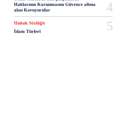
28 Haziran
28 Mart
28 Nisan
28 Ocak
Haklarının Korunmasını Güvence altına
alan Koruyucular
28 Şubat
28 Şubat Darbesi
28 Şubat Kararları
28 Temmuz
2863 Sayılı Kanun
29 Ağustos
Hukuk Sözlüğü
29 Ekim
29 Kasım
29 Mart
29 Ocak
İdam Türleri
29 Temmuz
298 Sayılı Kanun
3 Ağustos
3 Ekim
3 Nisan
3 Ocak
30 Ağustos
30 Aralık
30 Ekim
30 Kasım
30 Mart
30 Ocak
30 Temmuz
31 Aralık
31 Ekim
31 Ocak
31 Temmuz
33 Kurşun Olayı
4 Ağustos
4 Mayıs
4 Şubat
4 Temmuz
49'lar Davası
5 Ağustos
5 Aralık
5 Ekim
5 Kasım
5 Nisan
5 Nisan Avukatlar Günü
5816 sayılı Kanun
6 Ağustos
6 Aralık
6 Haziran
6 Kasım
6 Mart
6 Mayıs
6 Nisan
6 Ocak
6 Şubat
6 Temmuz
6-7 Eylül Olayları
6284
7 Ağustos
7 Aralık
7 Eylül
7 Kasım
7 Mart
7 Mayıs
7 Ocak