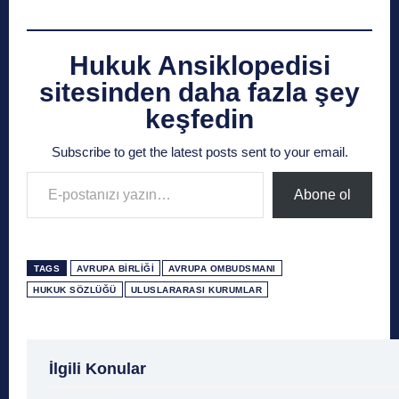
Hukuk Ansiklopedisi
sitesinden daha fazla şey
keşfedin
Subscribe to get the latest posts sent to your email.
E-postanızı yazın…
Abone ol
TAGS
AVRUPA BIRLIĞI
AVRUPA OMBUDSMANI
HUKUK SÖZLÜĞÜ
ULUSLARARASI KURUMLAR
1 Ağustos
1 Aralık
1 Eylül
1 Kasım
1 Liralı
İlgili Konular
1 Mayıs
1 Ocak
1 Şubat
10 Ağustos
10 