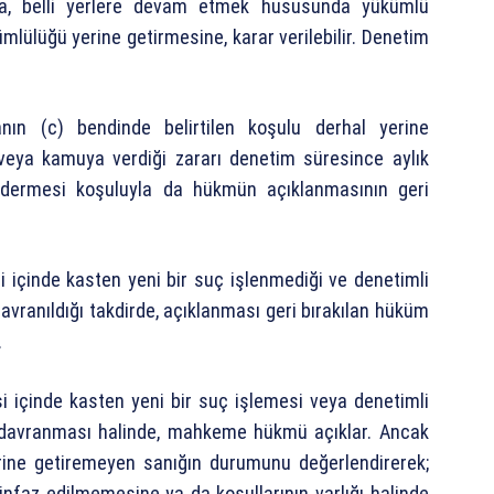
na, belli yerlere devam etmek hususunda yükümlü
mlülüğü yerine getirmesine, karar verilebilir. Denetim
anın (c) bendinde belirtilen koşulu derhal yerine
veya kamuya verdiği zararı denetim süresince aylık
idermesi koşuluyla da hükmün açıklanmasının geri
 içinde kasten yeni bir suç işlenmediği ve denetimli
davranıldığı takdirde, açıklanması geri bırakılan hüküm
.
 içinde kasten yeni bir suç işlemesi veya denetimli
ırı davranması halinde, mahkeme hükmü açıklar. Ancak
rine getiremeyen sanığın durumunu değerlendirerek;
 infaz edilmemesine ya da koşullarının varlığı halinde