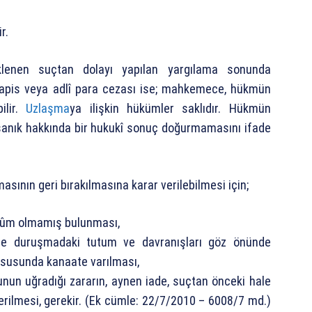
r.
lenen suçtan dolayı yapılan yargılama sonunda
 hapis veya adlî para cezası ise; mahkemece, hükmün
ilir.
Uzlaşma
ya ilişkin hükümler saklıdır. Hükmün
 sanık hakkında bir hukukî sonuç doğurmamasını ifade
ının geri bırakılmasına karar verilebilmesi için;
hkûm olmamış bulunması,
i ile duruşmadaki tutum ve davranışları göz önünde
susunda kanaate varılması,
un uğradığı zararın, aynen iade, suçtan önceki hale
rilmesi, gerekir. (Ek cümle: 22/7/2010 – 6008/7 md.)