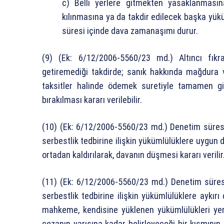
c) Belli yerlere gitmekten yasaklanması
kılınmasına ya da takdir edilecek başka yükü
süresi içinde dava zamanaşımı durur.
(9) (Ek: 6/12/2006-5560/23 md.) Altıncı fıkr
getiremediği takdirde; sanık hakkında mağdura 
taksitler halinde ödemek suretiyle tamamen g
bırakılması kararı verilebilir.
(10) (Ek: 6/12/2006-5560/23 md.) Denetim süresi
serbestlik tedbirine ilişkin yükümlülüklere uygun 
ortadan kaldırılarak, davanın düşmesi kararı verilir
(11) (Ek: 6/12/2006-5560/23 md.) Denetim süresi
serbestlik tedbirine ilişkin yükümlülüklere ayk
mahkeme, kendisine yüklenen yükümlülükleri ye
cezanın yarısına kadar belirleyeceği bir kısmının