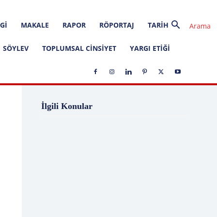
GI
MAKALE
RAPOR
RÖPORTAJ
TARIH
SÖYLEV
TOPLUMSAL CINSIYET
YARGI ETIĞI
1 Ağustos
1 Aralık
1 Eylül
1 Kasım
İlgili Konular
1 Liralık Dava
1 Mayıs
1 Ocak
1 Şubat
10 Ağustos
10 Aralık
10 Emir
10 Haziran
10 Kasım
10 Nisan
10 Ocak
10 Şubat
11 Ağustos
11 Eylül
11 Eylül saldırıları
11 Haziran
11 Mayıs
11 Ocak
11 Şubat
11 Temmuz
12 Ağustos
12 Angry Men
12 Aralık
12 Ekim
12 Eylül
12 Eylül Anayasası
12 Eylül Darbe Bildirisi
12 Eylül Darbesi
12 Eylül Davası
12 Haziran