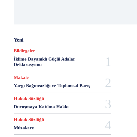
20 Aralık Dayanışma Günü
20 Haziran
20 Kasım
20 Nisan
20 Ocak
20 Şubat
20 Temmuz
2007 Anayasa Taslağı
2021 Eylem Planı
21 Ağustos
21 Aralık
21 Eylül
21 Haziran
21 Kasım
21 Mart
21 Nisan
21 Ocak
Yeni
21. Yüzyılda Avukat
22 Ağustos
22 Aralık
Bildirgeler
22 Mart
22 Nisan
22 Ocak
23 Aralık
İklime Dayanıklı Güçlü Adalar
23 Ekim
23 Haziran
23 Nisan
23 Ocak
Deklarasyonu
23 Şubat
24 Ağustos
24 Aralık
24 Ekim
24 Kasım
24 Mart
24 Ocak
24 Temmuz
Makale
25 Ağustos
25 Aralık
25 Ekim
25 Eylül
Yargı Bağımsızlığı ve Toplumsal Barış
25 Kasım
25 Mart
25 Nisan
25 Ocak
Hukuk Sözlüğü
26 Ağustos
26 Aralık
26 Ekim
26 Eylül
Duruşmaya Katılma Hakkı
26 Haziran
26 Kasım
26 Ocak
27 Aralık
27 Ekim
27 Kasım
27 Mayıs
Hukuk Sözlüğü
27 Mayıs Darbe Bildirisi
27 Mayıs Darbesi
Müzakere
27 Nisan
27 Nisan Muhtırası
28 Ağustos