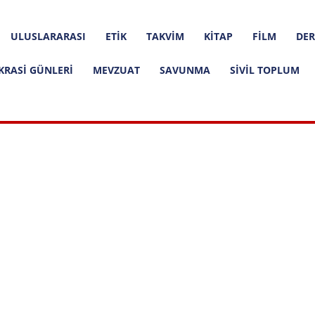
ULUSLARARASI
ETIK
TAKVIM
KITAP
FILM
DER
KRASI GÜNLERI
MEVZUAT
SAVUNMA
SIVIL TOPLUM