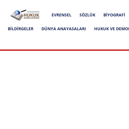
Hakkımızda
İletişim
Editoryal İlkeler
Hukuk
EVRENSEL
SÖZLÜK
BIYOGRAFI
Ansiklopedisi
BILDIRGELER
DÜNYA ANAYASALARI
HUKUK VE DEMO