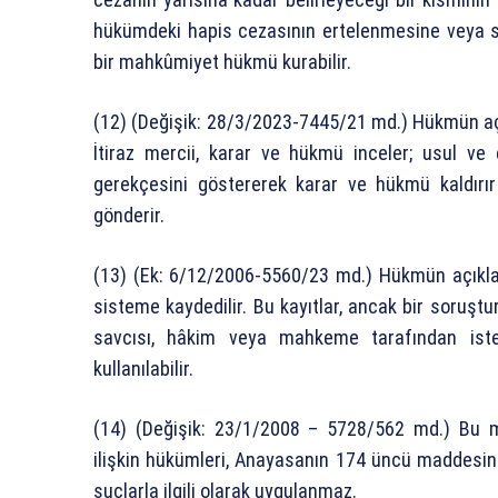
hükümdeki hapis cezasının ertelenmesine veya s
bir mahkûmiyet hükmü kurabilir.
(12) (Değişik: 28/3/2023-7445/21 md.) Hükmün açıkl
İtiraz mercii, karar ve hükmü inceler; usul ve e
gerekçesini göstererek karar ve hükmü kaldırı
gönderir.
(13) (Ek: 6/12/2006-5560/23 md.) Hükmün açıklan
sisteme kaydedilir. Bu kayıtlar, ancak bir soruş
savcısı, hâkim veya mahkeme tarafından iste
kullanılabilir.
(14) (Değişik: 23/1/2008 – 5728/562 md.) Bu 
ilişkin hükümleri, Anayasanın 174 üncü maddesind
suçlarla ilgili olarak uygulanmaz.