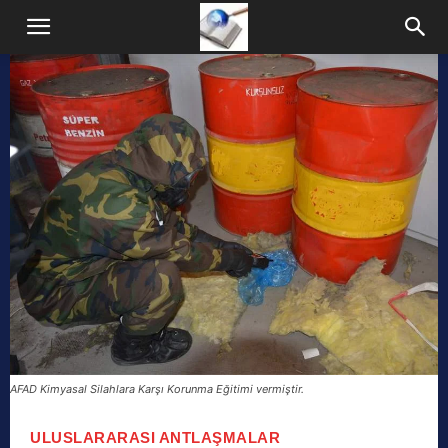
AFAD Kimyasal Silahlara Karşı Korunma Eğitimi vermiştir.
ULUSLARARASI ANTLAŞMALAR