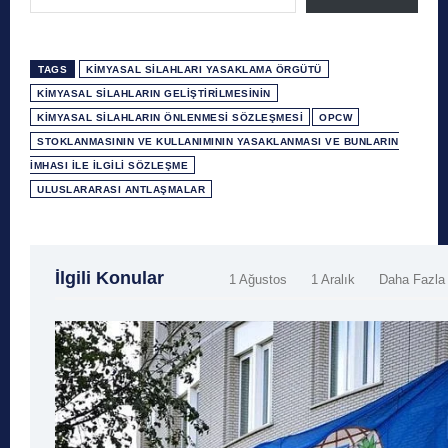
TAGS
KIMYASAL SILAHLARI YASAKLAMA ÖRGÜTÜ
KIMYASAL SILAHLARIN GELIŞTIRILMESININ
KIMYASAL SILAHLARIN ÖNLENMESI SÖZLEŞMESI
OPCW
STOKLANMASININ VE KULLANIMININ YASAKLANMASI VE BUNLARIN
İMHASI ILE İLGILI SÖZLEŞME
ULUSLARARASI ANTLAŞMALAR
İlgili Konular
1 Ağustos
1 Aralık
Daha Fazla