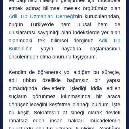
ve bağımsız niteliğini geliştirmek için mücadele
etmek adına; bilimsel meslek örgütümüz olan
Adli Tıp Uzmanları Derneği
’nin kurucularından,
bugün Türkiye’de hem ulusal hem de
uluslararası saygınlığı olan indekslerde yer alan
alanındaki tek bilimsel dergimiz
Adli Tıp
Bülteni
’nin yayın hayatına başlamasının
öncülerinden olma onurunu taşıyorum.
Kendim de öğrenerek yol aldığım bu süreçte,
adli tıbbın özellikle bağımsız bir yapısı
olmadığında devletlerin işlediği iddia edilen
suçların görünmez kılınmasında bir araca
dönüşebileceğini keşfetme olanağı buldum. İşte
bu keşif, Sokrates’in at sineği olarak devleti
rahatsız eden insan hakları mücadelemle
buluşturdu adli tıp uzmanı kimliğimi. Yaptığım