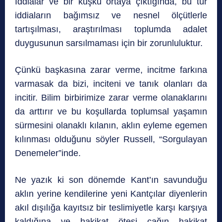
İddialar ve bir kuşku ortaya çıktığında, bu tür
iddiaların bağımsız ve nesnel ölçütlerle
tartışılması, araştırılması toplumda adalet
duygusunun sarsılmaması için bir zorunluluktur.
Çünkü başkasına zarar verme, incitme farkına
varmasak da bizi, inciteni ve tanık olanları da
incitir. Bilim birbirimize zarar verme olanaklarını
da arttırır ve bu koşullarda toplumsal yaşamın
sürmesini olanaklı kılanın, aklın eyleme egemen
kılınması olduğunu söyler Russell, “Sorgulayan
Denemeler”inde.
Ne yazık ki son dönemde Kant’ın savunduğu
aklın yerine kendilerine yeni Kantçılar diyenlerin
akıl dışılığa kayıtsız bir teslimiyetle karşı karşıya
kaldığına ve hakikat ötesi çağın hakikat