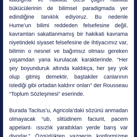
bükücülerinin de bilimsel paradigmada yer
edindiğine tanıklık ediyoruz. Bu nedenle
Hume’un bilimi reddeden felsefesine değil,
kavramları sakatlanmamış bir hakikati kavrama
niyetindeki siyaset felsefesine de ihtiyacımız var,
bilimin o nesnel ve bağımsız olması gereken
yaşamdan yana kurulacak karakterinde. “Her
şey boyunduruk altında kaldıkça, her şey yok
olup gitmiş demektir, baştakiler canlarının
istediği gibi ortadan kaldırır onları” der Rousseau
“Toplum Sözleşmesi” eserinde.
Burada Tacitus’u, Agricola’daki sözünü anmadan
olmayacak “ub, slitüdinem faciunt, pacem
appelant- ıssızlık yarattıkları yerde barış var
diyorlar.” Özgürlükten vazgeçip konformizme