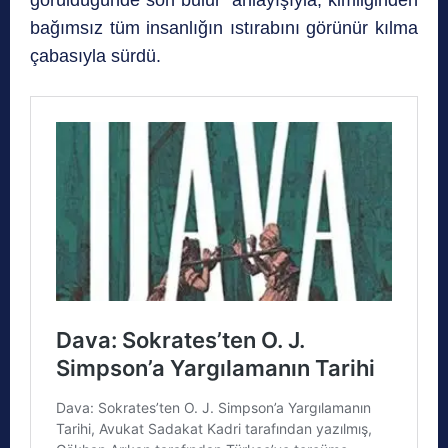
görüldüğünde son bulur” anlayışıyla, kimliğinden
bağımsız tüm insanlığın ıstırabını görünür kılma
çabasıyla sürdü.