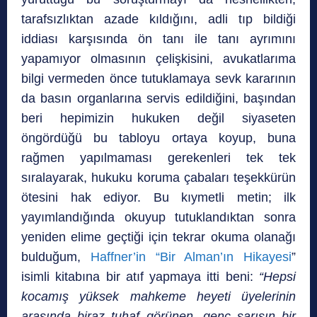
tarafsızlıktan azade kıldığını, adli tıp bildiği
iddiası karşısında ön tanı ile tanı ayrımını
yapamıyor olmasının çelişkisini, avukatlarıma
bilgi vermeden önce tutuklamaya sevk kararının
da basın organlarına servis edildiğini, başından
beri hepimizin hukuken değil siyaseten
öngördüğü bu tabloyu ortaya koyup, buna
rağmen yapılmaması gerekenleri tek tek
sıralayarak, hukuku koruma çabaları teşekkürün
ötesini hak ediyor. Bu kıymetli metin; ilk
yayımlandığında okuyup tutuklandıktan sonra
yeniden elime geçtiği için tekrar okuma olanağı
bulduğum,
Haffner’in “Bir Alman’ın Hikayesi
”
isimli kitabına bir atıf yapmaya itti beni:
“Hepsi
kocamış yüksek mahkeme heyeti üyelerinin
arasında biraz tuhaf görünen, genç sarışın bir