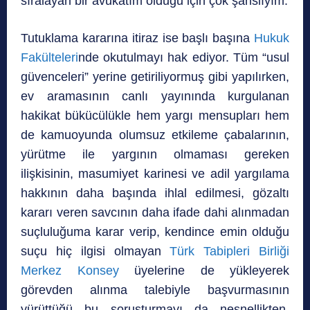
sıralayan bir avukatım olduğu için çok şanslıyım.
Tutuklama kararına itiraz ise başlı başına
Hukuk
Fakülteleri
nde okutulmayı hak ediyor. Tüm “usul
güvenceleri” yerine getiriliyormuş gibi yapılırken,
ev aramasının canlı yayınında kurgulanan
hakikat bükücülükle hem yargı mensupları hem
de kamuoyunda olumsuz etkileme çabalarının,
yürütme ile yargının olmaması gereken
ilişkisinin, masumiyet karinesi ve adil yargılama
hakkının daha başında ihlal edilmesi, gözaltı
kararı veren savcının daha ifade dahi alınmadan
suçluluğuma karar verip, kendince emin olduğu
suçu hiç ilgisi olmayan
Türk Tabipleri Birliği
Merkez Konsey
üyelerine de yükleyerek
görevden alınma talebiyle başvurmasının
yürüttüğü bu soruşturmayı da nesnellikten,