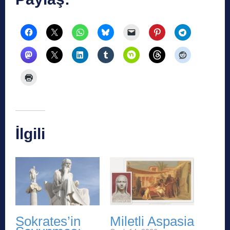
İlgili
Sokrates’in
Miletli Aspasia