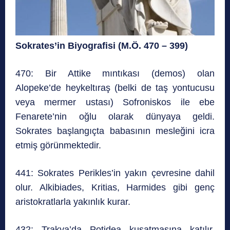
Sokrates’in Biyografisi (M.Ö. 470 – 399)
470: Bir Attike mıntıkası (demos) olan
Alopeke’de heykeltıraş (belki de taş yontucusu
veya mermer ustası) Sofroniskos ile ebe
Fenarete’nin oğlu olarak dünyaya geldi.
Sokrates başlangıçta babasının mesleğini icra
etmiş görünmektedir.
441: Sokrates Perikles’in yakın çevresine dahil
olur. Alkibiades, Kritias, Harmides gibi genç
aristokratlarla yakınlık kurar.
432: Trakya’da Potidea kuşatmasına katılır.