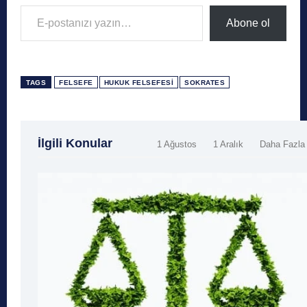
E-postanızı yazın…
Abone ol
TAGS
FELSEFE
HUKUK FELSEFESI
SOKRATES
İlgili Konular
1 Ağustos
1 Aralık
Daha Fazla