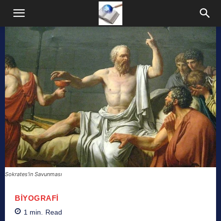
Sokrates'in Savunması
BIYOGRAFI
1
min.
Read