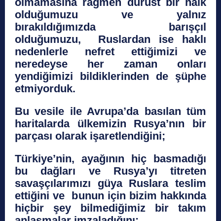
olmamasına rağmen dürüst bir halk
olduğumuzu ve yalnız
bırakıldığımızda barışçıl
olduğumuzu, Ruslardan ise haklı
nedenlerle nefret ettiğimizi ve
neredeyse her zaman onları
yendiğimizi bildiklerinden de şüphe
etmiyorduk.
Bu vesile ile Avrupa’da basılan tüm
haritalarda ülkemizin Rusya’nın bir
parçası olarak işaretlendiğini;
Türkiye’nin, ayağının hiç basmadığı
bu dağları ve Rusya’yı titreten
savaşçılarımızı güya Ruslara teslim
ettiğini ve bunun için bizim hakkında
hiçbir şey bilmediğimiz bir takım
anlaşmalar imzaladığını;