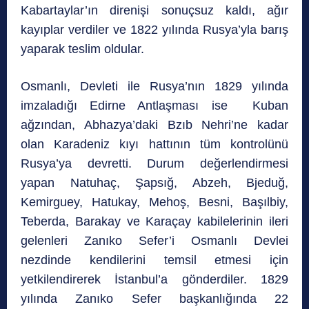
Kabartaylar’ın direnişi sonuçsuz kaldı, ağır
kayıplar verdiler ve 1822 yılında Rusya’yla barış
yaparak teslim oldular.
Osmanlı, Devleti ile Rusya’nın 1829 yılında
imzaladığı Edirne Antlaşması ise Kuban
ağzından, Abhazya’daki Bzıb Nehri’ne kadar
olan Karadeniz kıyı hattının tüm kontrolünü
Rusya’ya devretti. Durum değerlendirmesi
yapan Natuhaç, Şapsığ, Abzeh, Bjeduğ,
Kemirguey, Hatukay, Mehoş, Besni, Başılbiy,
Teberda, Barakay ve Karaçay kabilelerinin ileri
gelenleri Zanıko Sefer’i Osmanlı Devlei
nezdinde kendilerini temsil etmesi için
yetkilendirerek İstanbul’a gönderdiler. 1829
yılında Zanıko Sefer başkanlığında 22