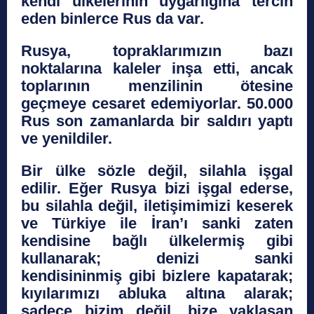
kendi ülkelerinin uygarlığına tercih
eden binlerce Rus da var.
Rusya, topraklarımızın bazı
noktalarına kaleler inşa etti, ancak
toplarının menzilinin ötesine
geçmeye cesaret edemiyorlar. 50.000
Rus son zamanlarda bir saldırı yaptı
ve yenildiler.
Bir ülke sözle değil, silahla işgal
edilir. Eğer Rusya bizi işgal ederse,
bu silahla değil, iletişimimizi keserek
ve Türkiye ile İran’ı sanki zaten
kendisine bağlı ülkelermiş gibi
kullanarak; denizi sanki
kendisininmiş gibi bizlere kapatarak;
kıyılarımızı abluka altına alarak;
sadece bizim değil, bize yaklaşan