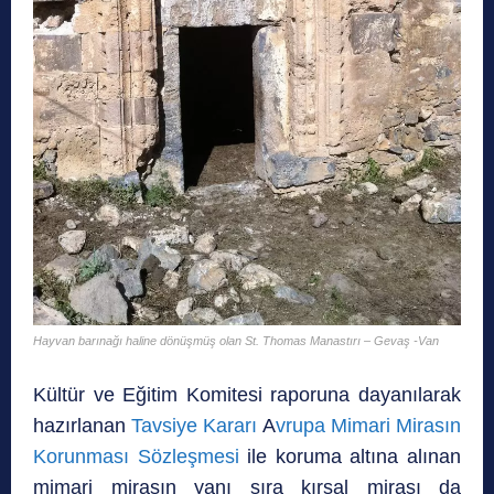
Hayvan barınağı haline dönüşmüş olan St. Thomas Manastırı – Gevaş -Van
Kültür ve Eğitim Komitesi raporuna dayanılarak
hazırlanan
Tavsiye Kararı
A
vrupa Mimari Mirasın
Korunması Sözleşmesi
ile koruma altına alınan
mimari mirasın yanı sıra kırsal mirası da