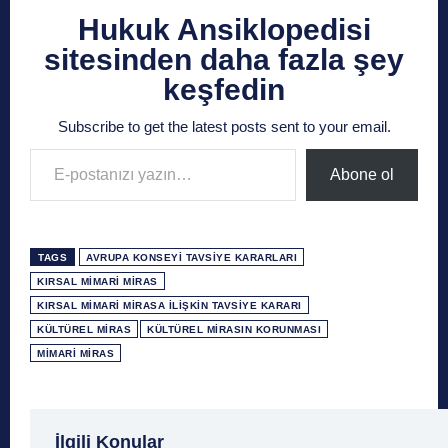
Hukuk Ansiklopedisi
sitesinden daha fazla şey
keşfedin
Subscribe to get the latest posts sent to your email.
E-postanızı yazın…
Abone ol
TAGS
AVRUPA KONSEYI TAVSIYE KARARLARI
KIRSAL MIMARI MIRAS
KIRSAL MIMARI MIRASA İLIŞKIN TAVSIYE KARARI
KÜLTÜREL MIRAS
KÜLTÜREL MIRASIN KORUNMASI
MIMARI MIRAS
1 Ağustos
1 Aralık
1 Eylül
1 Kasım
1 Liralı
İlgili Konular