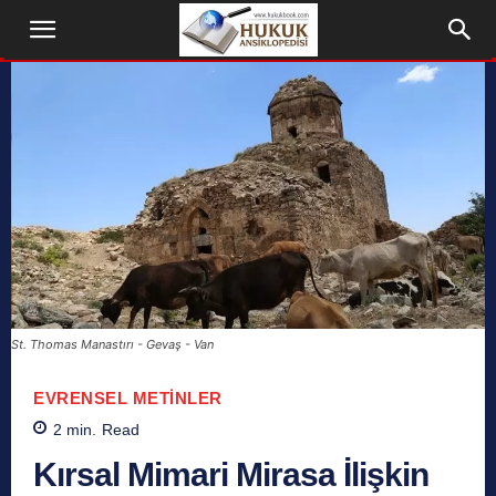
St. Thomas Manastırı - Gevaş - Van
EVRENSEL METINLER
2
min.
Read
Kırsal Mimari Mirasa İlişkin