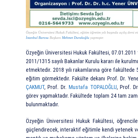
Özyeğin Üniversitesi Hukuk Fakültesi, eğitim öğretim yılı başında açılış dersi e
İstanbul Barosu
Başkanı
Mehmet Durakoğlu
yapmıştır.
Özyeğin Üniversitesi Hukuk Fakültesi, 07.01.2011
2011/1315 sayılı Bakanlar Kurulu kararı ile kur
etmektedir. 2018 yılı rakamlarına göre fakültede
eğitim görmektedir. Fakülte dekanı Prof. Dr. Yen
ÇAKMUT
, Prof. Dr.
Mustafa TOPALOĞLU
, Prof. 
görev yapmaktadır. Fakültede toplam 24 tam zama
bulunmaktadır.
Özyeğin Üniversitesi Hukuk Fakültesi, öğrencil
güçlendirecek, interaktif eğitimle kendi yetenek ve