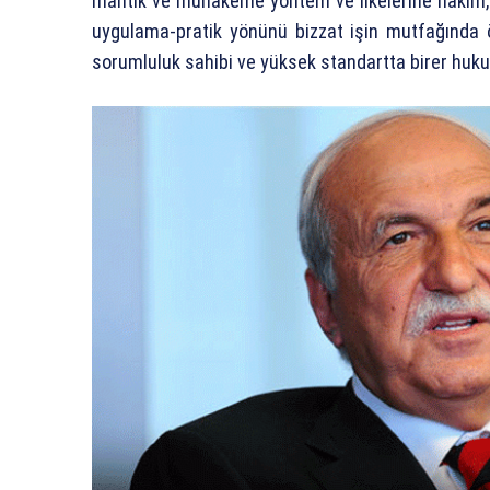
mantık ve muhakeme yöntem ve ilkelerine hakim, ö
uygulama-pratik yönünü bizzat işin mutfağında ö
sorumluluk sahibi ve yüksek standartta birer huku