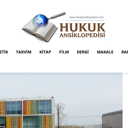
ETIK
TAKVIM
KITAP
FILM
DERGI
MAKALE
RA
Hukuk
Ansiklopedisi