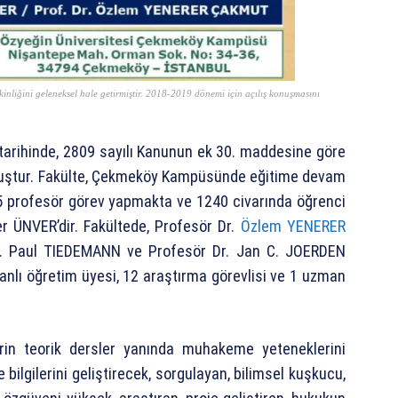
tkinliğini geleneksel hale getirmiştir. 2018-2019 dönemi için açılış konuşmasını
 tarihinde, 2809 sayılı Kanunun ek 30. maddesine göre
ulmuştur. Fakülte, Çekmeköy Kampüsünde eğitime devam
 5 profesör görev yapmakta ve 1240 civarında öğrenci
er ÜNVER’dir. Fakültede, Profesör Dr.
Özlem YENERER
Dr. Paul TIEDEMANN ve Profesör Dr. Jan C. JOERDEN
nlı öğretim üyesi, 12 araştırma görevlisi ve 1 uzman
erin teorik dersler yanında muhakeme yeteneklerini
 bilgilerini geliştirecek, sorgulayan, bilimsel kuşkucu,