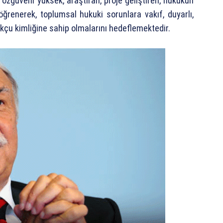
zgüveni yüksek, araştıran, proje geliştiren, hukukun
ğrenerek, toplumsal hukuki sorunlara vakıf, duyarlı,
kçu kimliğine sahip olmalarını hedeflemektedir.