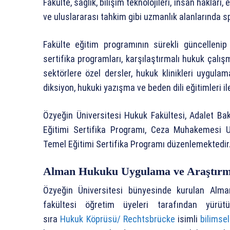
Fakülte, sağlık, bilişim teknolojileri, insan hakları
ve uluslararası tahkim gibi uzmanlık alanlarında s
Fakülte eğitim programının sürekli güncellenip 
sertifika programları, karşılaştırmalı hukuk çalışm
sektörlere özel dersler, hukuk klinikleri uygula
diksiyon, hukuki yazışma ve beden dili eğitimleri ile
Özyeğin Üniversitesi Hukuk Fakültesi, Adalet Baka
Eğitimi Sertifika Programı, Ceza Muhakemesi Uyu
Temel Eğitimi Sertifika Programı düzenlemektedir
Alman Hukuku Uygulama ve Araştırm
Özyeğin Üniversitesi bünyesinde kurulan Alm
fakültesi öğretim üyeleri tarafından yürütü
sıra
Hukuk Köprüsü/ Rechtsbrücke
isimli
bilimse