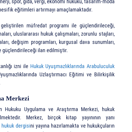
, enerji, spor, gıda, vergi, ekonomi hukuku, tasarım-moda
pesifik eğitimleri artırmayı amaçlamaktadır.
geliştirilen müfredat programı ile güçlendirileceği,
aları, uluslararası hukuk çalışmaları, zorunlu stajları,
maları, değişim programları, kurgusal dava sunumları,
 güçlendirileceği ilan edilmiştir.
nlığı izni ile
Hukuk Uyuşmazlıklarında Arabuluculuk
şmazlıklarında Uzlaştırmacı Eğitimi ve Bilirkişilik
.
a Merkezi
an Hukuku Uygulama ve Araştırma Merkezi, hukuk
lmektedir. Merkez, birçok kitap yayınının yanı
l hukuk dergisi
ni yayına hazırlamakta ve hukukçuların