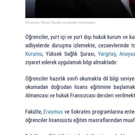
Üniversite, Hüsnü Özyeğin tarafından kurulmuştur.
Öğrenciler, yurt içi ve yurt dışı hukuk kurum ve k
adliyelerde duruşma izlemekte, cezaevlerinde t
Kurumu
, Yüksek Sağlık Şurası,
Yargıtay
,
Anaya
ziyaret ederek uygulamalı bilgi almaktadır.
Öğrenciler hazırlık sınıfı okumakta dil bilgi seviye
okumadan doğrudan lisans eğitimine başlamakta
Almancası ve hukuk Fransızcası dersleri verilmekt
Fakülte,
Erasmus
ve Sokrates programlarına entegr
öğrenciler lisansüstü eğitim masraflarından muaf