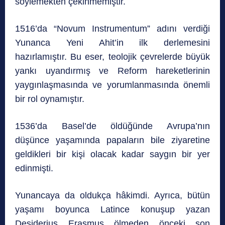
söylemekten çekinmemiştir.
1516’da “Novum Instrumentum” adını verdiği
Yunanca Yeni Ahit’in ilk derlemesini
hazırlamıştır. Bu eser, teolojik çevrelerde büyük
yankı uyandırmış ve Reform hareketlerinin
yaygınlaşmasında ve yorumlanmasında önemli
bir rol oynamıştır.
1536’da Basel’de öldüğünde Avrupa’nın
düşünce yaşamında papaların bile ziyaretine
geldikleri bir kişi olacak kadar saygın bir yer
edinmişti.
Yunancaya da oldukça hâkimdi. Ayrıca, bütün
yaşamı boyunca Latince konuşup yazan
Desiderius Erasmus ölmeden önceki son