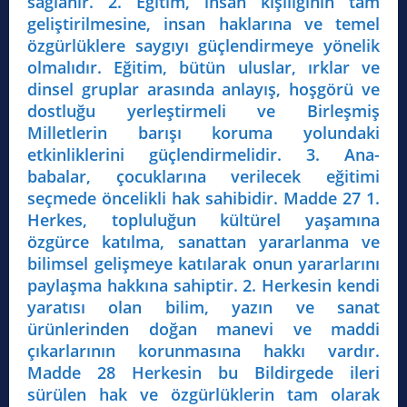
sağlanır. 2. Eğitim, insan kişiliğinin tam
geliştirilmesine, insan haklarına ve temel
özgürlüklere saygıyı güçlendirmeye yönelik
olmalıdır. Eğitim, bütün uluslar, ırklar ve
dinsel gruplar arasında anlayış, hoşgörü ve
dostluğu yerleştirmeli ve Birleşmiş
Milletlerin barışı koruma yolundaki
etkinliklerini güçlendirmelidir. 3. Ana-
babalar, çocuklarına verilecek eğitimi
seçmede öncelikli hak sahibidir. Madde 27 1.
Herkes, topluluğun kültürel yaşamına
özgürce katılma, sanattan yararlanma ve
bilimsel gelişmeye katılarak onun yararlarını
paylaşma hakkına sahiptir. 2. Herkesin kendi
yaratısı olan bilim, yazın ve sanat
ürünlerinden doğan manevi ve maddi
çıkarlarının korunmasına hakkı vardır.
Madde 28 Herkesin bu Bildirgede ileri
sürülen hak ve özgürlüklerin tam olarak