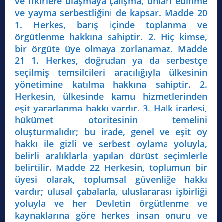
ve fikirlere ulaşmaya çalışma, onları edinme
ve yayma serbestliğini de kapsar. Madde 20
1. Herkes, barış içinde toplanma ve
örgütlenme hakkına sahiptir. 2. Hiç kimse,
bir örgüte üye olmaya zorlanamaz. Madde
21 1. Herkes, doğrudan ya da serbestçe
seçilmiş temsilcileri aracılığıyla ülkesinin
yönetimine katılma hakkına sahiptir. 2.
Herkesin, ülkesinde kamu hizmetlerinden
eşit yararlanma hakkı vardır. 3. Halk iradesi,
hükümet otoritesinin temelini
oluşturmalıdır; bu irade, genel ve eşit oy
hakkı ile gizli ve serbest oylama yoluyla,
belirli aralıklarla yapılan dürüst seçimlerle
belirtilir. Madde 22 Herkesin, toplumun bir
üyesi olarak, toplumsal güvenliğe hakkı
vardır; ulusal çabalarla, uluslararası işbirliği
yoluyla ve her Devletin örgütlenme ve
kaynaklarına göre herkes insan onuru ve