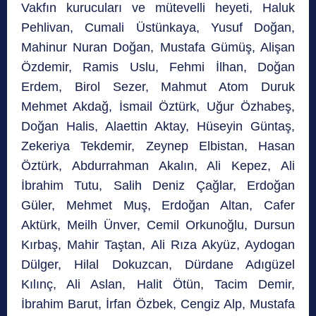
Vakfın kurucuları ve mütevelli heyeti, Haluk
Pehlivan, Cumali Üstünkaya, Yusuf Doğan,
Mahinur Nuran Doğan, Mustafa Gümüş, Alişan
Özdemir, Ramis Uslu, Fehmi İlhan, Doğan
Erdem, Birol Sezer, Mahmut Atom Duruk
Mehmet Akdağ, İsmail Öztürk, Uğur Özhabeş,
Doğan Halis, Alaettin Aktay, Hüseyin Güntaş,
Zekeriya Tekdemir, Zeynep Elbistan, Hasan
Öztürk, Abdurrahman Akalın, Ali Kepez, Ali
İbrahim Tutu, Salih Deniz Çağlar, Erdoğan
Güler, Mehmet Muş, Erdoğan Altan, Cafer
Aktürk, Meilh Ünver, Cemil Orkunoğlu, Dursun
Kırbaş, Mahir Taştan, Ali Rıza Akyüz, Aydogan
Dülger, Hilal Dokuzcan, Dürdane Adıgüzel
Kılınç, Ali Aslan, Halit Ötün, Tacim Demir,
İbrahim Barut, İrfan Özbek, Cengiz Alp, Mustafa