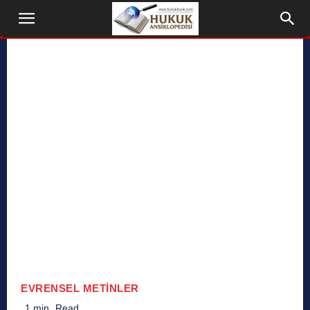
EVRENSEL METINLER
1
min.
Read