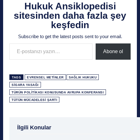
Hukuk Ansiklopedisi
sitesinden daha fazla şey
keşfedin
Subscribe to get the latest posts sent to your email.
E-postanızı yazın…
Abone ol
TAGS
EVRENSEL METINLER
SAĞLIK HUKUKU
SIGARA YASAĞI
TÜRÜN POLITIKASI KONUSUNDA AVRUPA KONFERANSI
TÜTÜN MÜCADELESI ŞARTI
1 Ağustos
1 Aralık
1 Eylül
1 Kasım
1 Liralı
İlgili Konular
1 Mayıs
1 Ocak
1 Şubat
10 Ağustos
10 