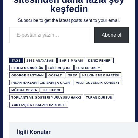
keşfedin
Subscribe to get the latest posts sent to your email.
E-postanızı yazın…
Abone ol
TAGS
1961 ANAYASASI
BARIŞ MAYASI
DENIZ FENERI
ETHEM SARISÜLÜK
FAILI MEÇHUL
FESTUS OKEY
GEORGE EASTMAN
GÖZALTI
GREV
HALKIN EMEK PARTISI
İNSAN HAKLARI İÇIN BARIŞA ÇAĞRI
MILLI GÜVENLIK KONSEYI
MÜJDAT GEZEN
THE JUDGE
TOPLANTI VE GÖSTERI YÜRÜYÜŞÜ HAKKI
TURAN DURSUN
YURTTAŞLIK HAKLARI HAREKETI
1 Ağustos
1 Aralık
1 Eylül
1 Kasım
1 Liralı
İlgili Konular