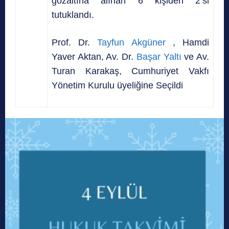
gözaltına alınan 6 kişiden 2’si
tutuklandı.
Prof. Dr.
Tayfun Akgüner
, Hamdi
Yaver Aktan, Av. Dr.
Başar Yaltı
ve Av.
Turan Karakaş, Cumhuriyet Vakfı
Yönetim Kurulu üyeliğine Seçildi