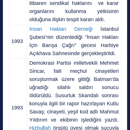
itibaren sendikal haklarını ve karar
organlarını kullanma yetkisinin
olduğuna ilişkin tespit kararı aldı.
İnsan Hakları Derneği
İstanbul
Şubesi’nin düzenlediği “İnsan Hakları
1993
İçin Barışa Çağrı” gecesi Harbiye
Açıkhava Sahnesinde gerçekleştirildi.
Demokrasi Partisi milletvekili Mehmet
Sincar, faili meçhul cinayetleri
soruşturmak üzere gittiği Batman’da
uğradığı silahlı saldırı sonucu
öldürüldü. Susurluk Skandalı sonrası
konuyla ilgili bir rapor hazırlayan Kutlu
1993
Savaş; cinayeti, yeşil kod adlı Mahmut
Yıldırım ve ekibinin işlediğini yazdı.
Hizbu
l
lah
örgütü üyesi olmak suçuyla