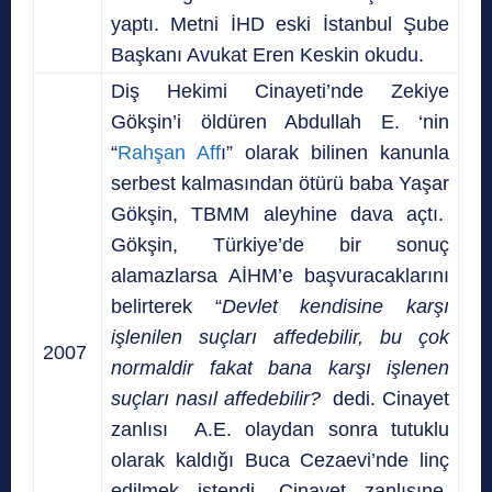
yaptı. Metni İHD eski İstanbul Şube
Başkanı Avukat Eren Keskin okudu.
Diş Hekimi Cinayeti’nde Zekiye
Gökşin’i öldüren Abdullah E. ‘nin
“
Rahşan Aff
ı” olarak bilinen kanunla
serbest kalmasından ötürü baba Yaşar
Gökşin, TBMM aleyhine dava açtı.
Gökşin, Türkiye’de bir sonuç
alamazlarsa AİHM’e başvuracaklarını
belirterek “
Devlet kendisine karşı
işlenilen suçları affedebilir, bu çok
2007
normaldir fakat bana karşı işlenen
suçları nasıl affedebilir?
dedi. Cinayet
zanlısı A.E. olaydan sonra tutuklu
olarak kaldığı Buca Cezaevi’nde linç
edilmek istendi. Cinayet zanlısıne,