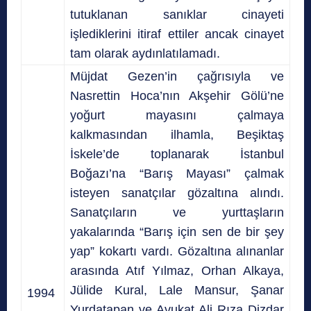
tutuklanan sanıklar cinayeti
işlediklerini itiraf ettiler ancak cinayet
tam olarak aydınlatılamadı.
Müjdat Gezen’in çağrısıyla ve
Nasrettin Hoca’nın Akşehir Gölü’ne
yoğurt mayasını çalmaya
kalkmasından ilhamla, Beşiktaş
İskele’de toplanarak İstanbul
Boğazı’na “Barış Mayası” çalmak
isteyen sanatçılar gözaltına alındı.
Sanatçıların ve yurttaşların
yakalarında “Barış için sen de bir şey
yap” kokartı vardı. Gözaltına alınanlar
arasında Atıf Yılmaz, Orhan Alkaya,
Jülide Kural, Lale Mansur, Şanar
1994
Yurdatapan ve Avukat Ali Rıza Dizdar