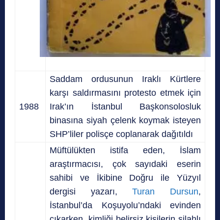
Saddam ordusunun Iraklı Kürtlere
karşı saldırmasını protesto etmek için
1988
Irak’ın İstanbul Başkonsolosluk
binasına siyah çelenk koymak isteyen
SHP’liler polisçe coplanarak dağıtıldı
Müftülükten istifa eden, İslam
araştırmacısı, çok sayıdaki eserin
sahibi ve İkibine Doğru ile Yüzyıl
dergisi yazarı,
Turan Dursun
,
İstanbul’da Koşuyolu’ndaki evinden
çıkarken, kimliği belirsiz kişilerin silahlı